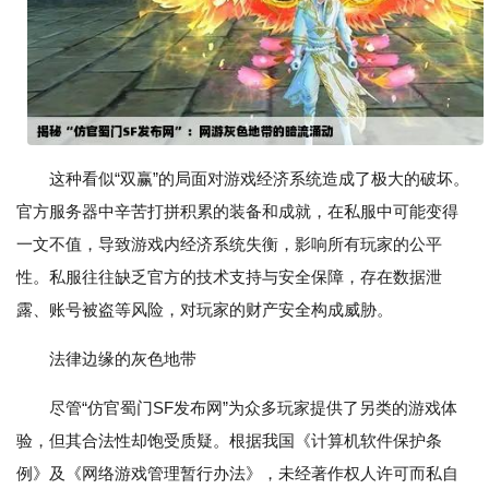
这种看似“双赢”的局面对游戏经济系统造成了极大的破坏。
官方服务器中辛苦打拼积累的装备和成就，在私服中可能变得
一文不值，导致游戏内经济系统失衡，影响所有玩家的公平
性。私服往往缺乏官方的技术支持与安全保障，存在数据泄
露、账号被盗等风险，对玩家的财产安全构成威胁。
法律边缘的灰色地带
尽管“仿官蜀门SF发布网”为众多玩家提供了另类的游戏体
验，但其合法性却饱受质疑。根据我国《计算机软件保护条
例》及《网络游戏管理暂行办法》，未经著作权人许可而私自