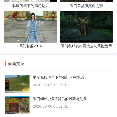
私服倍率下的蜀门魅力
蜀门公益服真伪之辨
蜀门私服2016
蜀门私服发布网大全与风险警示
最新文章
中变私服冲击下的蜀门玩家生态
2026-08-07 15:01:01
蜀门sf网，情怀背后的风险与乱象
2026-08-06 05:01:01