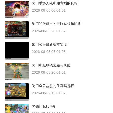
蜀门手游无限私服背后的真相
2026-08-06 00:01:01
蜀门私服群里的无限钻娱乐陷阱
2026-08-05 20:01:02
蜀门私服最新版本实测
2026-08-05 05:01:03
蜀门私服刷钱套路与风险
2026-08-03 20:01:01
蜀门全公益服的生存与选择
2026-08-02 15:01:02
老蜀门私服搭配