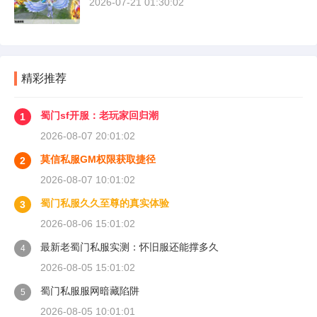
2026-07-21 01:30:02
精彩推荐
蜀门sf开服：老玩家回归潮
1
2026-08-07 20:01:02
莫信私服GM权限获取捷径
2
2026-08-07 10:01:02
蜀门私服久久至尊的真实体验
3
2026-08-06 15:01:02
最新老蜀门私服实测：怀旧服还能撑多久
4
2026-08-05 15:01:02
蜀门私服服网暗藏陷阱
5
2026-08-05 10:01:01