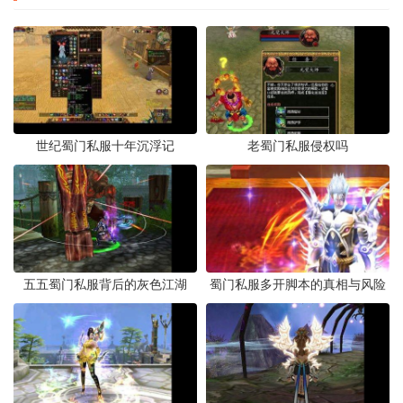
世纪蜀门私服十年沉浮记
老蜀门私服侵权吗
五五蜀门私服背后的灰色江湖
蜀门私服多开脚本的真相与风险