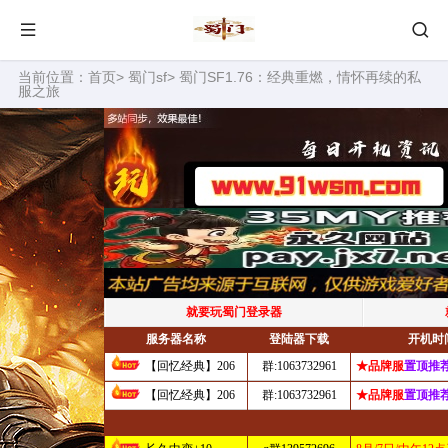
当前位置：
首页
>
蜀门sf
> 蜀门SF1.76：经典重燃，情怀再续的私
服之旅