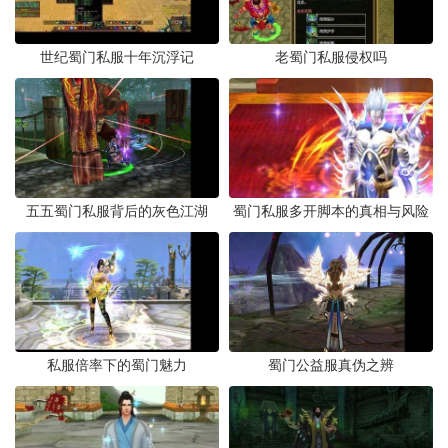
世纪蜀门私服十年沉浮记
老蜀门私服侵权吗
五五蜀门私服背后的灰色江湖
蜀门私服多开脚本的真相与风险
私服倍率下的蜀门魅力
蜀门公益服真伪之辨