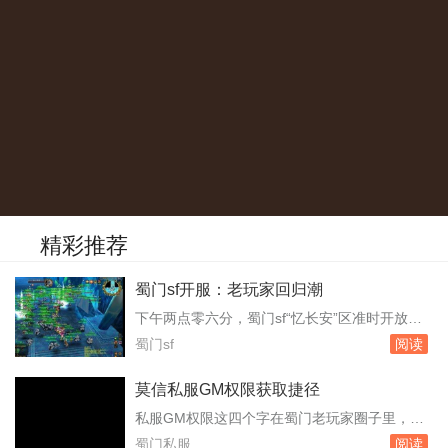
精彩推荐
蜀门sf开服：老玩家回归潮
下午两点零六分，蜀门sf“忆长安”区准时开放。
注册人数在开服前三天就突破了八千，但真正让
蜀门sf
阅读
运营团队意外的是，开服瞬间涌入的玩家数量还
是挤爆了登录队列。频道里有人刷屏喊“进不
莫信私服GM权限获取捷径
去”，有人则庆幸自己提前半小时挂在了登录界
私服GM权限这四个字在蜀门老玩家圈子里，隔
面。服务器里，成都城门口早已密密麻麻站满了
一阵就会冒出来一次。有人发帖卖教程，有人晒
蜀门私服
阅读