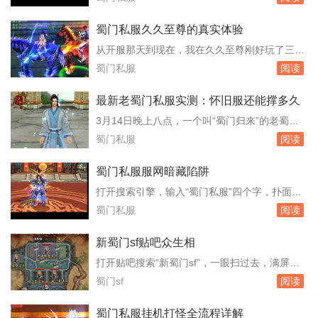
拿新手剑的玩家，木桩旁刷出金色伤害数字的速
后台截图，还有人称自己已经把某个区服的GM
度比...
号“拿”了。这些消息看多了，难免有人动心，想
蜀门私服久久至尊的真实体验
去欺负一下私服，给自己刷点装备或者变态属
从开服那天到现在，我在久久至尊刚好玩了三个
性。但冷静下来看，所谓获取GM权限的路子，
月。账号里那个峨眉角色停在九十三级，装备是
蜀门私服
阅读
十有八九是骗局，剩下那一点，踩进去就是刑事
周六早上从世界boss手里抢来的腰带，强化十
案件。...
三，镶嵌的石头全是五级。之所以选这个服，是
最新老蜀门私服实测：怀旧服还能撑多久
因为朋友去年十月就进去了，他当时截图给我
3月14日晚上八点，一个叫“蜀门归来”的老蜀门
看，晚上八点成都城摆摊的玩家把路堵得严严实
私服无声无息地开服了。没有官网公告，没有广
蜀门私服
阅读
实，飞剑坐骑的光效几乎盖住了地面。这种热闹
告推送，只有老玩家群里转来转去的链接。我第
场面在...
一时间挤进去，发现服务器列表里已经排了三百
蜀门私服服网暗藏陷阱
多人的队。这个数字差点让我以为回到了2010
打开搜索引擎，输入“蜀门私服”四个字，扑面而
年。玩了一周，我把它当成一个活样本，想看看
来的是大量标榜“独家版本”“无限元宝”“上线满
蜀门私服
阅读
这款快二十年的游戏，换了私服运营后到底还
级”的网站。这些网站连名字都五花八门，有的
能...
甚至直接盗用官方标识，让人难以分辨。它们便
新蜀门sf贴吧众生相
是蜀门私服服网，一个游走在法律灰色地带的产
打开贴吧搜索“新蜀门sf”，一眼扫过去，满屏
业。许多玩家在这里不仅没体验到游戏乐趣，反
的“开服”“版本”“老玩家回归”。这个吧不长不短的
蜀门sf
阅读
而掉了账号，丢了钱财。私服的架设并不复
存在了七年，帖子总数不过十二万，大多数帖子
杂，...
沉在底部长着青苔，但每天仍有新帖冒出来，像
蜀门私服挂机打怪全流程详解