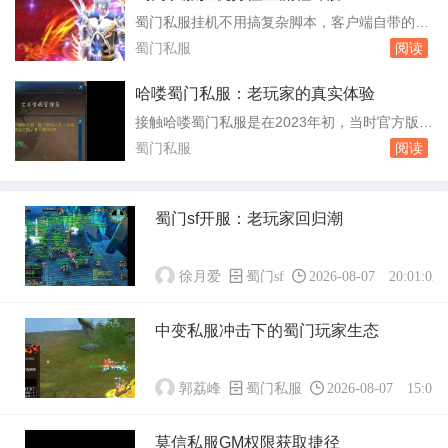
是老房子里不断有人搬进来又搬走，地板踩得凹
蜀门私服挂机不用搞复杂脚本，客户端自带的自
凸不平，但灯火始终亮着。吧里最常见的一种帖
动战斗系统已经能把日常刷怪覆盖到位。你只要
蜀门私服
阅读
子，是“新人求助”。发帖的人多半从官网...
把战斗方案调对，再把补给和保护条件设好，挂
一整晚不翻车的概率能有八成以上。这里直接按
哈喽蜀门私服：老玩家的真实体验
游戏里的操作顺序说清楚。进入游戏后先按T键
接触哈喽蜀门私服是在2023年初，当时官方版本
打开挂机设置面板。技能顺序決定清怪效率，别
更新太快，老玩家跟不上节奏。这个私服主打经
蜀门私服
阅读
把大招放在最前头，起手用短冷却的单体或者小
典50级版本，开服首日同时在线人数突破三千，
群攻，...
这个数字在私服圈里不算小。服务器架设在上
海，用的是双线机房，南方玩家延迟在20毫秒左
蜀门sf开服：老玩家回归潮
右，北方玩家也能稳定在50毫秒以内。对于一款
十几年前的端游来说，这个网络条件算得上顺...
徐月爱
蜀门sf
2026-08-07 20:01:02
中变私服冲击下的蜀门玩家生态
郭荔峰
蜀门私服
2026-08-07 15:01:
莫信私服GM权限获取捷径