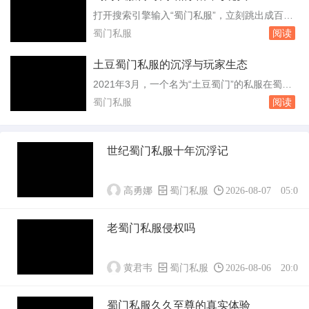
海，用的是双线机房，南方玩家延迟在20毫秒左
打开搜索引擎输入“蜀门私服”，立刻跳出成百上
右，北方玩家也能稳定在50毫秒以内。对于一款
千条链接，页面大多粗制滥造，却无一例外地用
蜀门私服
阅读
十几年前的端游来说，这个网络条件算得上顺...
鲜艳的横幅写着“无限元宝”“十倍经验”“上线送神
装”。这些所谓蜀门私服传奇网站，每天仍在吸
土豆蜀门私服的沉浮与玩家生态
引大量玩家点击进入，背后却是一条由盗号木
2021年3月，一个名为“土豆蜀门”的私服在蜀门
马、充值骗局和灰色产业链编织的网。蜀门这款
老玩家圈子里悄悄传开。开服当天，服务器同时
蜀门私服
阅读
端游在2010年前后达到人气顶峰，官方服务...
在线人数峰值达到1876人，这个数字对于一个非
官方服务器来说不算低。运营者是个三十出头的
四川人，圈内叫“老土豆”，他砸了六万块钱租了
世纪蜀门私服十年沉浮记
三台高配云服务器，把客户端改了又改，删掉了
官方版本里最氪金的“天降神兵”系统，...
高勇娜
蜀门私服
2026-08-07 05:01:
老蜀门私服侵权吗
黄君韦
蜀门私服
2026-08-06 20:01:
蜀门私服久久至尊的真实体验