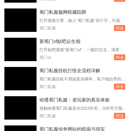
实，飞剑坐骑的光效几乎盖住了地面。这种热闹
告推送，只有老玩家群里转来转去的链接。我第
场面在...
一时间挤进去，发现服务器列表里已经排了三百
蜀门私服服网暗藏陷阱
多人的队。这个数字差点让我以为回到了2010
打开搜索引擎，输入“蜀门私服”四个字，扑面而
年。玩了一周，我把它当成一个活样本，想看看
来的是大量标榜“独家版本”“无限元宝”“上线满
蜀门私服
阅读
这款快二十年的游戏，换了私服运营后到底还
级”的网站。这些网站连名字都五花八门，有的
能...
甚至直接盗用官方标识，让人难以分辨。它们便
新蜀门sf贴吧众生相
是蜀门私服服网，一个游走在法律灰色地带的产
打开贴吧搜索“新蜀门sf”，一眼扫过去，满屏
业。许多玩家在这里不仅没体验到游戏乐趣，反
的“开服”“版本”“老玩家回归”。这个吧不长不短的
蜀门sf
阅读
而掉了账号，丢了钱财。私服的架设并不复
存在了七年，帖子总数不过十二万，大多数帖子
杂，...
沉在底部长着青苔，但每天仍有新帖冒出来，像
蜀门私服挂机打怪全流程详解
是老房子里不断有人搬进来又搬走，地板踩得凹
蜀门私服挂机不用搞复杂脚本，客户端自带的自
凸不平，但灯火始终亮着。吧里最常见的一种帖
动战斗系统已经能把日常刷怪覆盖到位。你只要
蜀门私服
阅读
子，是“新人求助”。发帖的人多半从官网...
把战斗方案调对，再把补给和保护条件设好，挂
一整晚不翻车的概率能有八成以上。这里直接按
哈喽蜀门私服：老玩家的真实体验
游戏里的操作顺序说清楚。进入游戏后先按T键
接触哈喽蜀门私服是在2023年初，当时官方版本
打开挂机设置面板。技能顺序決定清怪效率，别
更新太快，老玩家跟不上节奏。这个私服主打经
蜀门私服
阅读
把大招放在最前头，起手用短冷却的单体或者小
典50级版本，开服首日同时在线人数突破三千，
群攻，...
这个数字在私服圈里不算小。服务器架设在上
蜀门私服传奇网站的暗面与现实