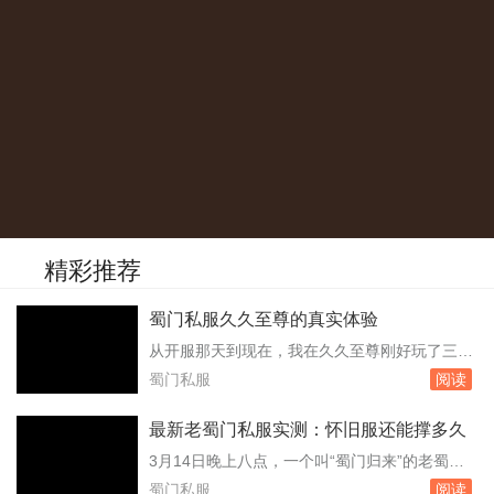
精彩推荐
蜀门私服久久至尊的真实体验
从开服那天到现在，我在久久至尊刚好玩了三个
月。账号里那个峨眉角色停在九十三级，装备是
蜀门私服
阅读
周六早上从世界boss手里抢来的腰带，强化十
三，镶嵌的石头全是五级。之所以选这个服，是
最新老蜀门私服实测：怀旧服还能撑多久
因为朋友去年十月就进去了，他当时截图给我
3月14日晚上八点，一个叫“蜀门归来”的老蜀门
看，晚上八点成都城摆摊的玩家把路堵得严严实
私服无声无息地开服了。没有官网公告，没有广
蜀门私服
阅读