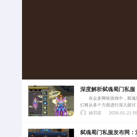
深度解析弑魂蜀门私服
在众多网络游戏中，弑魂蜀
们将从多个方面进行深入探讨
原作蜀门游戏开发的网络游戏
姚羽富
2026-01-21 05
引了大量玩家。在弑魂蜀门...
弑魂蜀门私服发布网：