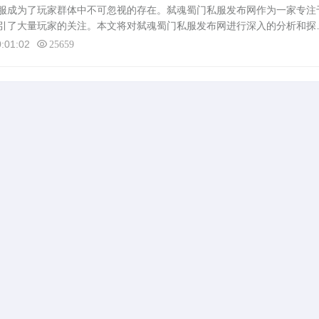
成为了玩家群体中不可忽视的存在。弑魂蜀门私服发布网作为一家专注
引了大量玩家的关注。本文将对弑魂蜀门私服发布网进行深入的分析和探
存在的问题及影响等。弑魂蜀门私服发布网的特点1. 丰富的游戏资源：弑
:01:02
25659