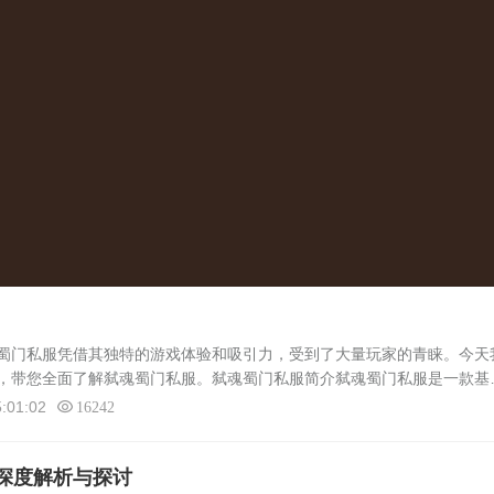
门私服凭借其独特的游戏体验和吸引力，受到了大量玩家的青睐。今天
，带您全面了解弑魂蜀门私服。弑魂蜀门私服简介弑魂蜀门私服是一款基
私服版本。它以其独特的游戏设定、丰富的游戏内容和高度自由的玩法，
:01:02
16242
深度解析与探讨