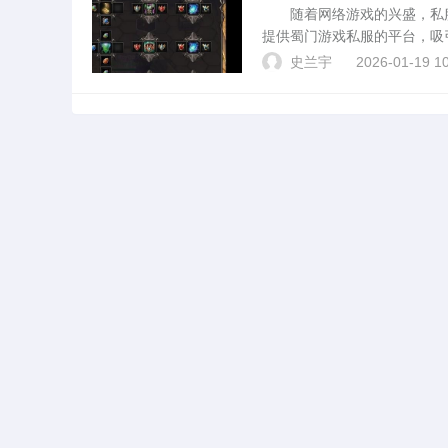
随着网络游戏的兴盛，私服
提供蜀门游戏私服的平台，吸
讨，包括其特点、运营模式、
史兰宇
2026-01-19 10
蜀门私服发布网提供了大...