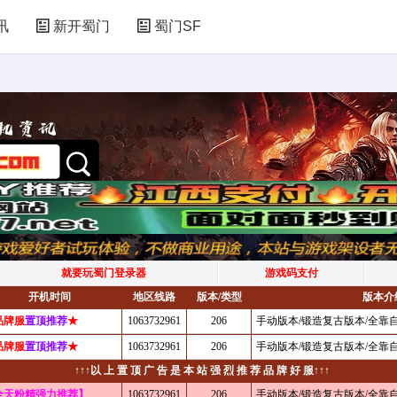
讯
新开蜀门
蜀门SF