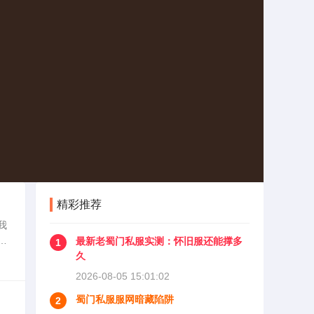
精彩推荐
我
于
最新老蜀门私服实测：怀旧服还能撑多
1
吸
久
2026-08-05 15:01:02
蜀门私服服网暗藏陷阱
2