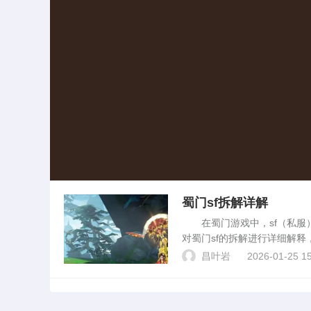
蜀门sf拆解详解
在蜀门游戏中，sf（私服）
对蜀门sf的拆解进行详细解
门sf的运作机制。蜀门sf的
昌叶岩
2026-01-25 15
服务器通常由...