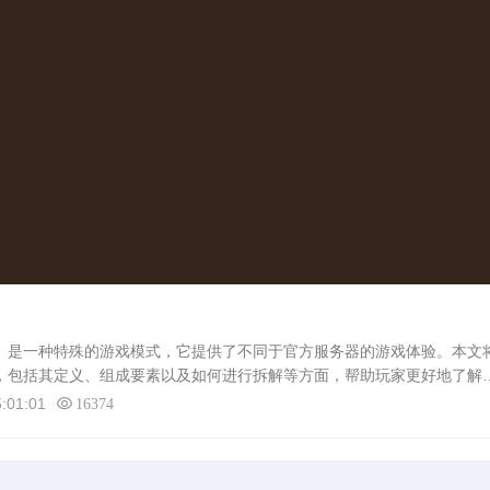
是一种特殊的游戏模式，它提供了不同于官方服务器的游戏体验。本文
释，包括其定义、组成要素以及如何进行拆解等方面，帮助玩家更好地了解
定义蜀门sf，即蜀门私服，是指独立于官方服务器之外的蜀门游戏服务器。
:01:01
16374