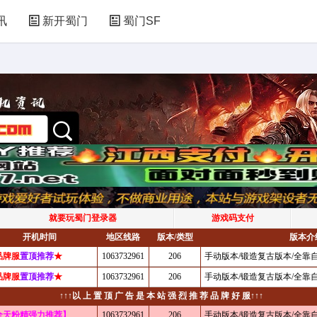
讯
新开蜀门
蜀门SF