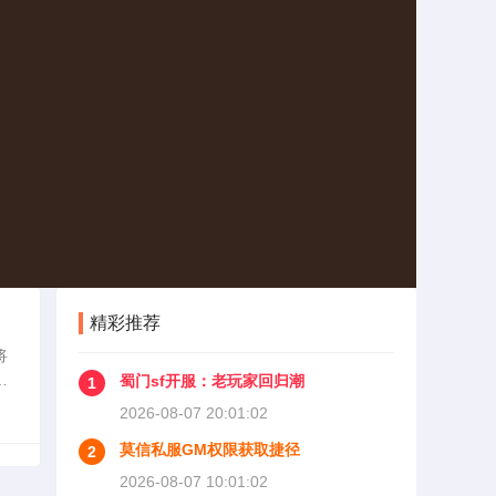
精彩推荐
将
蜀
蜀门sf开服：老玩家回归潮
1
这些
2026-08-07 20:01:02
莫信私服GM权限获取捷径
2
2026-08-07 10:01:02