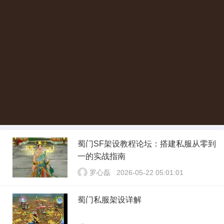
蜀门SF架设教程论坛：搭建私服从零到
一的实战指南
罗心磊
2026-05-22 05:01:01
蜀门私服架设详解