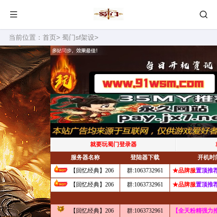
当前位置：
首页
>
蜀门sf架设
>