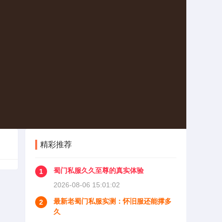
精彩推荐
蜀门私服久久至尊的真实体验
1
2026-08-06 15:01:02
最新老蜀门私服实测：怀旧服还能撑多
2
久