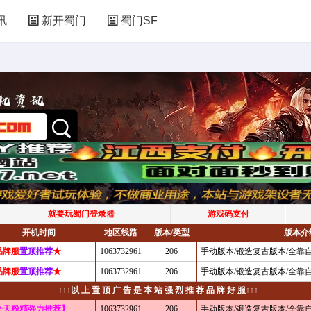
讯
新开蜀门
蜀门SF