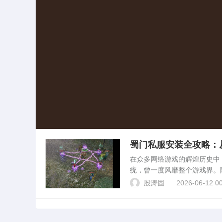
蜀门私服安装全攻略：
在众多网络游戏的辉煌历史中
统，曾一度风靡整个游戏界。
特定版本怀旧之情。蜀门私服
殷涛固
2026-06-12 00
让每一位玩家都能重温昔日激..