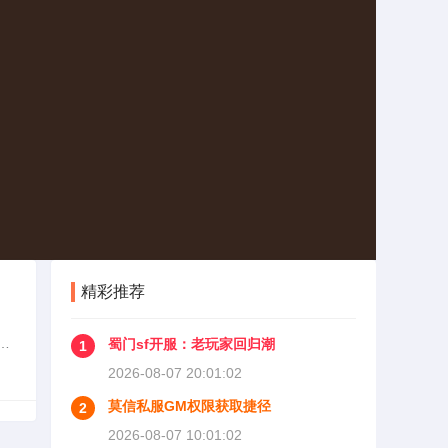
精彩推荐
对
蜀门sf开服：老玩家回归潮
1
，
2026-08-07 20:01:02
莫信私服GM权限获取捷径
2
2026-08-07 10:01:02