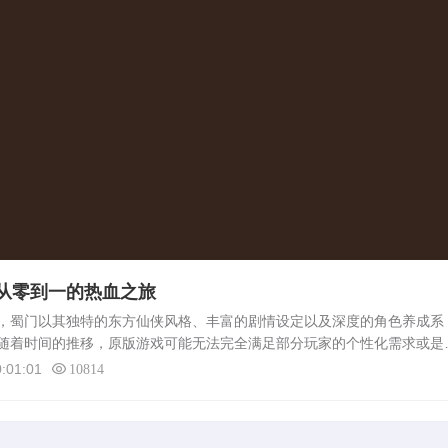
从零到一的热血之旅
，蜀门以其独特的东方仙侠风格、丰富的剧情设定以及深度的角色养成系
随着时间的推移，原版游戏可能无法完全满足部分玩家的个性化需求或是
成为了众多玩家探索的领域。本文将详细介绍如何从零开始安装蜀门私服
:01:01
10814
.