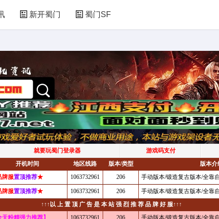
讯
新开蜀门
蜀门SF