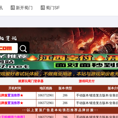
讯
新开蜀门
蜀门SF