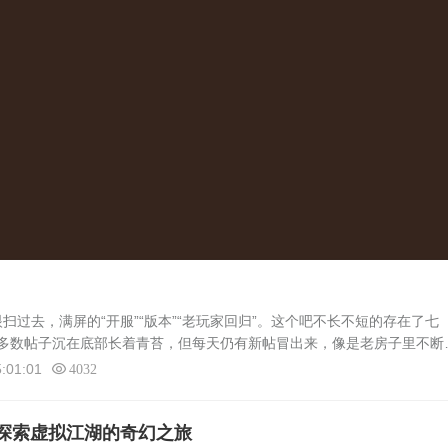
眼扫过去，满屏的“开服”“版本”“老玩家回归”。这个吧不长不短的存在了七
多数帖子沉在底部长着青苔，但每天仍有新帖冒出来，像是老房子里不断
凸不平，但灯火始终亮着。吧里最常见的一种帖子，是“新人求助”。发帖
:01:01
4032
探索虚拟江湖的奇幻之旅