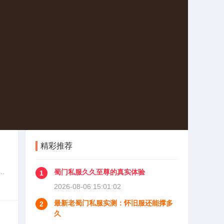
精彩推荐
有
蜀门私服久久至尊的真实体验
1
的
2026-08-06 15:01:02
最新老蜀门私服实测：怀旧服还能撑多
2
久