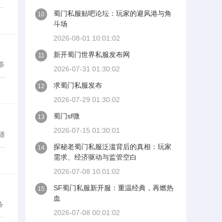
门s
蜀门私服贴吧论坛：玩家的避风港与角
10
职
斗场
2026-08-01 10:01:02
新开蜀门世界私服发布网
11
多
2026-07-31 01:30:02
务
求蜀门私服发布
和稳
12
2026-07-29 01:30:02
蜀门sf微
13
2026-07-15 01:30:01
随
和
探秘老蜀门私服泛滥背后的真相：玩家
14
官
需求、经济驱动与监管空白
2026-07-08 10:01:02
SF蜀门私服新开服：重温经典，再燃热
15
血
备
2026-07-08 00:01:02
、