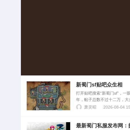
新蜀门sf贴吧众生相
打开贴吧搜索“新蜀门sf”，一
年，帖子总数不过十二万，大
人搬进来又搬走，地板踩得凹
萧灵昭
2026-08-04 15
人多半从官网...
最新蜀门私服发布网：