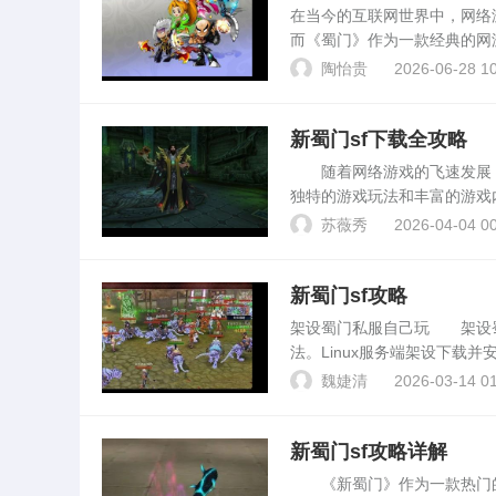
在当今的互联网世界中，网络
而《蜀门》作为一款经典的网
吸引了大量玩家的青睐。随着
陶怡贵
2026-06-28 10
不同的需求，这便催生了“...
新蜀门sf下载全攻略
随着网络游戏的飞速发展，
独特的游戏玩法和丰富的游戏
相关内容。什么是新蜀门sf《
苏薇秀
2026-04-04 00
器，提供与官方版本不...
新蜀门sf攻略
架设蜀门私服自己玩 架设蜀
法。Linux服务端架设下载并安装
oconf等。编译安装MySQL
魏婕清
2026-03-14 01
新蜀门sf攻略详解
《新蜀门》作为一款热门的