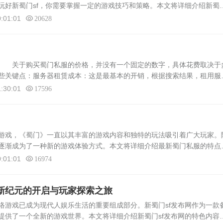
玩好新蜀门sf，你需要掌握一定的游戏技巧和策略。本文将详细介绍新蜀
游戏。角色选择与职业定位在《新蜀门》sf中，玩家需要选择合适的角色和
:01:01
20628
钱 关于购买蜀门私服的价格，并没有一个固定的数字，具体花费取决于
些关键点：服务器租赁成本：这是最基本的开销，根据搜索结果，租用服
币一年。这个费用可能会因地区和服务提供商的不同而有所变化。游戏版本
:30:01
17596
戏，《蜀门》一直以其丰富的游戏内容和独特的玩法吸引着广大玩家。
逐渐成为了一种新的游戏体验方式。本文将详细介绍最新蜀门私服的特点
简介蜀门私服是指在《蜀门》游戏的基础上，由玩家自主搭建的、不经过
:01:01
16974
戏新纪元的开启与玩家探索之旅
络游戏已成为现代人娱乐生活的重要组成部分。新蜀门sf发布网作为一款
提供了一个全新的游戏世界。本文将详细介绍新蜀门sf发布网的特色内容