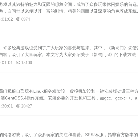
游戏以其独特的魅力和无限的想象空间，成为了众多玩家休闲娱乐的首选
游，自问世以来便以其丰富的剧情、精美的画面以及深度的角色养成系统
游戏官方版本的更新迭代，部分玩家对于游戏内容的新鲜感和挑战性产生
:01:02
6974
许多经典游戏也受到了广大玩家的喜爱与追捧。其中，《新蜀门》凭借
内容，吸引了大量玩家。本文将为大家介绍关于《新蜀门sf》的下载方法
新蜀门sf》是《新蜀门》的私服版本，它是由玩家自己搭建并运营的服务
:01:01
18100
门私服自己玩有Linux服务端架设、虚拟机架设和一键安装版架设三种
CentOS5.4操作系统。安装必要的开发包和工具，如gcc、gcc-c++、au
数据库。配置MySQL数据库，并设置开机自动启动。将游...
:30:01
20427
网络游戏，吸引了众多玩家的关注和喜爱。SF即私服，指非官方版本的