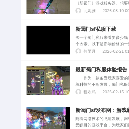
《新蜀门》游戏服务器。想要
f的玩法，帮助你更好地体验
元妮雅
2026-03-10 00
业。不同的职业在...
新蜀门sf私服下载
买一个蜀门私服来看要多少
个因素。以下是影响价格的一
器可能需要4000多元人民
何菡月
2026-02-21 01
定性：一。谁知道怎么...
最新蜀门私服体验报告
作为一款备受玩家喜爱的游
着科技的不断发展，蜀门私服
体验，分享给大家。蜀门私服
穆欢鸿
2026-02-15 10
方授权的服务器。这些私服...
新蜀门sf发布网：游
随着网络技术的飞速发展，网
受瞩目的游戏平台，为玩家们