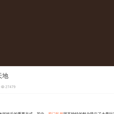
天地
27479
闲娱乐的重要方式。其中，
蜀门私服
因其独特的魅力吸引了大量玩