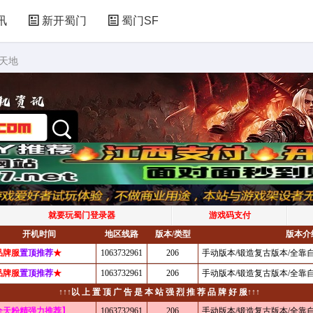
讯
新开蜀门
蜀门SF
天地