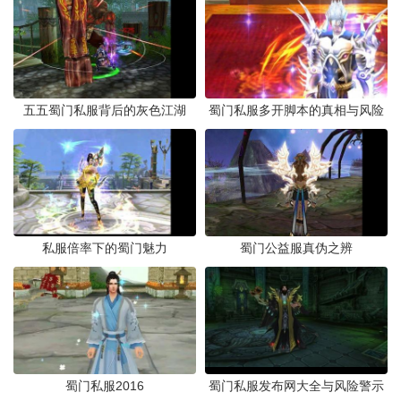
五五蜀门私服背后的灰色江湖
蜀门私服多开脚本的真相与风险
私服倍率下的蜀门魅力
蜀门公益服真伪之辨
蜀门私服2016
蜀门私服发布网大全与风险警示