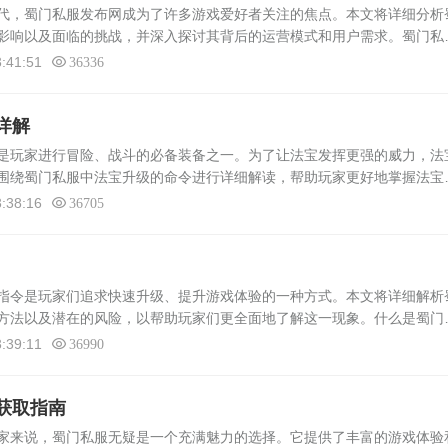
，蜀门私服发布网成为了许多游戏爱好者关注的焦点。本文将详细分析
影响以及面临的挑战，并深入探讨其背后的运营模式和用户需求。蜀门私
一个提供蜀门游戏私服资源的网络平台。私服是未经游戏版权方授权，由
:41:51
36336
详解
是玩家进行冒险、战斗的必备装备之一。为了让法宝发挥更强的威力，法
围绕蜀门私服中法宝升级的命令进行详细解读，帮助玩家更好地掌握法宝
门私服中，法宝升级需要消耗一定的资源和时间。升级后的法宝将拥有更
:38:16
36705
令是玩家们追求快速升级、提升游戏体验的一种方式。本文将详细解析
方法以及潜在的风险，以帮助玩家们更全面地了解这一现象。什么是蜀门
，顾名思义，是一种在蜀门私服游戏中使用的指令，其目的是使玩家能够
:39:11
36990
获取指南
来说，蜀门私服无疑是一个充满魅力的选择。它提供了丰富的游戏体验