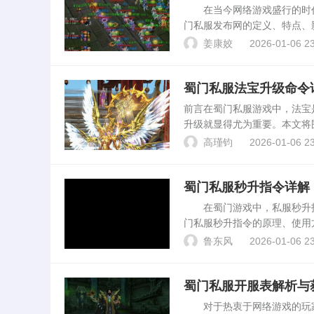
在当今网络游戏盛行的时代
门私服发布网的定义、特点、
发布网概述蜀门私服发布网是
姜康姣
2026-01-06 23
人或团队自行搭建的游戏服...
蜀门私服法宝升级命令
前言在蜀门私服游戏中，法宝
升级就显得尤为重要。本文将
级的技巧。法宝升级概述在蜀
高瑾钧
2026-01-06 23
的属性加成和更强大的技能...
蜀门私服秒升指令详解
在蜀门游戏中，私服秒升指
门私服秒升指令的原理、使用
服秒升指令蜀门私服秒升指令
鲁东风
2026-01-06 23
速提升角色等级。通过某些...
蜀门私服开服表解析与
对于热衷于网络游戏的玩家