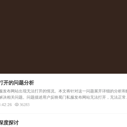
打开的问题分析
发布网站出现无法打开的情况。本文将针对这一问题展开详细的分析和
解决相关问题。问题描述用户反映蜀门私服发布网站无法打开，无法正常
. 网络连接问题：用户的网络连接可能存在问题，如网络不稳定、网络设置
:42:26
36283
深度探讨