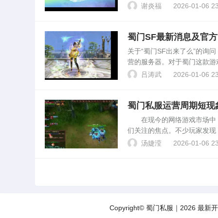
新的一年的到来。 随着网
谢炎福
2026-01-06 23
关注和喜爱。在新年来...
蜀门SF最新消息及官
关于“蜀门SF出来了么”的询
营的服务器。对于蜀门这款游
目前，根据我所掌握的信息，
吕涛武
2026-01-06 23
域名经常变换，...
蜀门私服运营周期短现
在现今的网络游戏市场中，
们关注的焦点。不少玩家发现
这一现象背后涉及了多方面的
汤婕滢
2026-01-06 23
资金和资源支持。在运营过...
Copyright© 蜀门私服｜2026 最