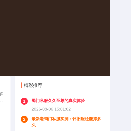
精彩推荐
解
访
蜀门私服久久至尊的真实体验
1
错
2026-08-06 15:01:02
最新老蜀门私服实测：怀旧服还能撑多
2
久