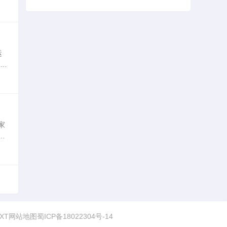
的
运
认。
营和
家
。
的
TXT网站地图
蜀ICP备18022304号-14