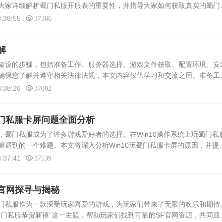
大家详细解析蜀门私服开服表的重要性，并指导大家如何获取真实的蜀门
服开服表蜀门私服开服表是指一份记录蜀门私服开服信息的表格。它包含
:38:55
37366
解
设的步骤，包括准备工作、服务器选择、游戏文件获取、配置环境、安
确保您了解并遵守相关法律法规，本文内容仅供学习和交流之用。准备工
需要准备以下事项：1. 确定服务器硬件配置：根据您的需求选择合适的服
:38:26
37082
蜀门私服卡屏问题全面分析
门私服成为了许多游戏爱好者的选择。在Win10操作系统上玩蜀门私
遍遇到的一个难题。本文将深入分析Win10玩蜀门私服卡屏的原因，并提
析1. 硬件配置不足：蜀门私服对硬件配置要求较高，如果玩家的电脑硬件
:37:41
37539
官网探寻与揭秘
门私服作为一款深受玩家喜爱的游戏，为玩家们带来了无限的欢乐和期待
蜀门私服恭贺新禧”这一主题，帮助玩家们找到可靠的SF官网资源，共同迎