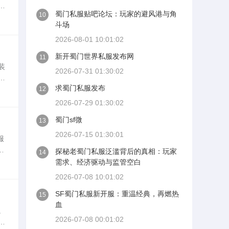
私
蜀门私服贴吧论坛：玩家的避风港与角
10
了
斗场
2026-08-01 10:01:02
新开蜀门世界私服发布网
11
装
2026-07-31 01:30:02
作
求蜀门私服发布
务
12
2026-07-29 01:30:02
蜀门sf微
13
2026-07-15 01:30:01
服
供
探秘老蜀门私服泛滥背后的真相：玩家
14
配
需求、经济驱动与监管空白
2026-07-08 10:01:02
SF蜀门私服新开服：重温经典，再燃热
15
血
。
2026-07-08 00:01:02
接