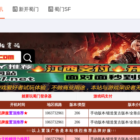
讯
新开蜀门
蜀门SF