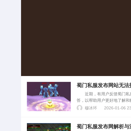
蜀门私服发布网站无法
近期，有用户反馈蜀门私服
答，以帮助用户更好地了解和
问网站内容。可能原因分析1
穆冰环
2026-01-06 23
误等，导致无法正常访...
蜀门私服发布网解析与