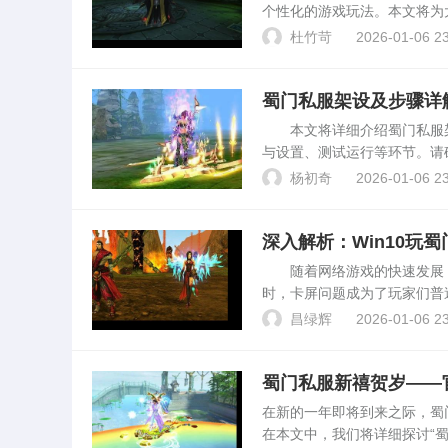
个性化的游戏玩法。本文将为
服开服表链接。什么是蜀门私
杜竹苛
2026-01-06 23
各个私服服务器的开服时间...
蜀门私服架设及步骤详
本文将详细介绍蜀门私服架
与设置、测试运行等环节。请
在开始架设蜀门私服之前，您
杨初奇
2026-01-06 23
器硬件，确保有足够的...
深入解析：Win10玩
随着网络游戏的快速发展，蜀
时，卡屏问题成为了玩家们普
相应的解决方案。卡屏原因分
昌绿辉
2026-01-06 23
置较低，如内...
蜀门私服新禧贺岁——
在新的一年即将到来之际，蜀
在本文中，我们将详细探讨“