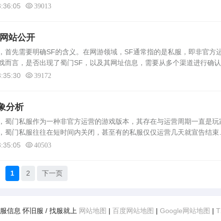
络游戏的快速发展，蜀门私服作为一款经典的网络游戏，吸引了大量玩家
:36:05
39013
方网站公开
问，首先需要明确SF的含义。在网游领域，SF通常指的是私服，即非官方
戏而言，是否出现了蜀门SF，以及其网址信息，需要从多个渠道进行确
蜀门SF的存在是有的，但具体的网址信息无法直接提供。因为私服的运
:35:30
39172
象分析
蜀门私服作为一种非官方运营的游戏版本，其存在与运营周期一直是玩
，蜀门私服往往在短时间内关闭，甚至有的私服仅仅运营几天就宣告结束
原因。运营成本与收益问题蜀门私服往往由个人或小团队运营，缺乏官方
:35:05
40503
1
2
下一页
新开服信息 怀旧服 / 找服就上
网站地图
|
百度网站地图
|
Google网站地图
|