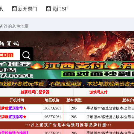
讯
新开蜀门
蜀门SF
服务器的灰色地带