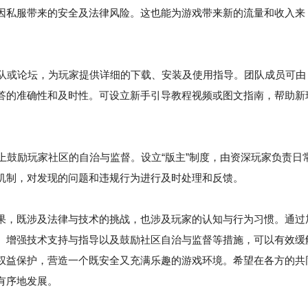
因私服带来的安全及法律风险。这也能为游戏带来新的流量和收入来
队或论坛，为玩家提供详细的下载、安装及使用指导。团队成员可由
答的准确性和及时性。可设立新手引导教程视频或图文指南，帮助新
上鼓励玩家社区的自治与监督。设立“版主”制度，由资深玩家负责日
机制，对发现的问题和违规行为进行及时处理和反馈。
，既涉及法律与技术的挑战，也涉及玩家的认知与行为习惯。通过
、增强技术支持与指导以及鼓励社区自治与监督等措施，可以有效缓
权益保护，营造一个既安全又充满乐趣的游戏环境。希望在各方的共
有序地发展。