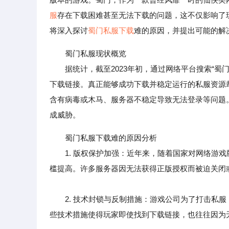
服
存在下载困难甚至无法下载的问题，这不仅影响了
将深入探讨
蜀门私服下载
难的原因，并提出可能的解
蜀门私服现状概览
据统计，截至2023年初，通过网络平台搜索“蜀门
下载链接。真正能够成功下载并稳定运行的私服资源
含有病毒或木马、服务器不稳定导致无法登录等问题
成威胁。
蜀门私服下载难的原因分析
1. 版权保护加强：近年来，随着国家对网络游戏
槛提高。许多服务器因无法获得正版授权而被迫关闭
2. 技术封锁与反制措施：游戏公司为了打击私服
些技术措施使得玩家即使找到下载链接，也往往因为