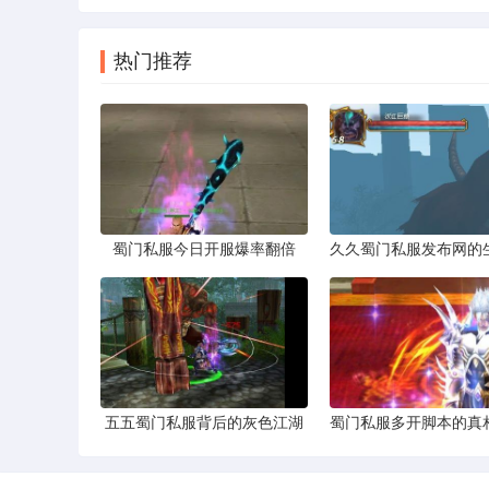
热门推荐
蜀门私服今日开服爆率翻倍
五五蜀门私服背后的灰色江湖