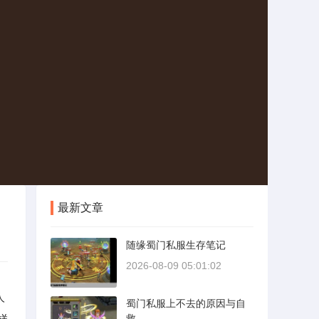
最新文章
随缘蜀门私服生存笔记
2026-08-09 05:01:02
人
蜀门私服上不去的原因与自
样
救