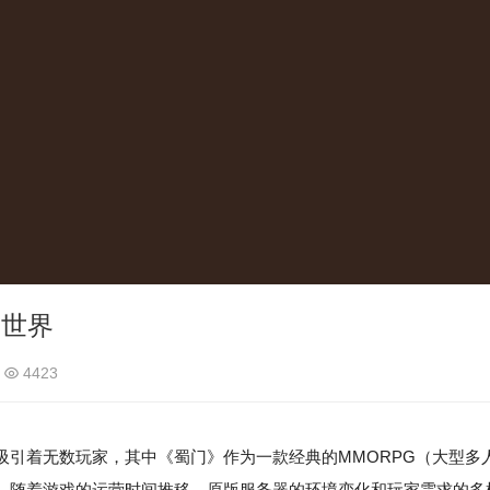
戏世界
4423
吸引着无数玩家，其中《蜀门》作为一款经典的MMORPG（大型多
。随着游戏的运营时间推移，原版服务器的环境变化和玩家需求的多