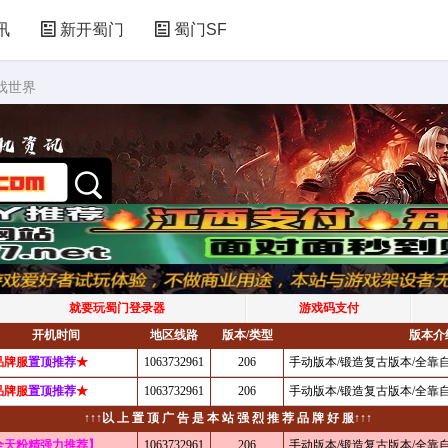
讯
新开蜀门
蜀门SF
戏世界