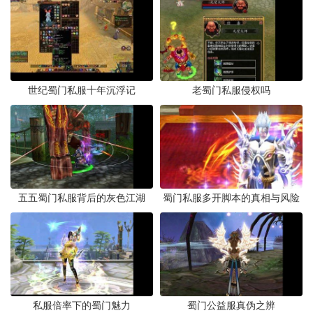
世纪蜀门私服十年沉浮记
老蜀门私服侵权吗
五五蜀门私服背后的灰色江湖
蜀门私服多开脚本的真相与风险
私服倍率下的蜀门魅力
蜀门公益服真伪之辨