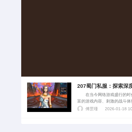
207蜀门私服：探索深
在当今网络游戏盛行的时代，
富的游戏内容、刺激的战斗体
讨207蜀门私服的特点、玩法
傅罡瑾
2026-01-18 10
游戏的私服版本...