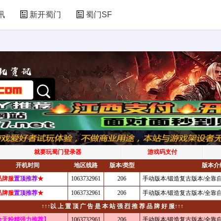
讯
新开蜀门
蜀门SF