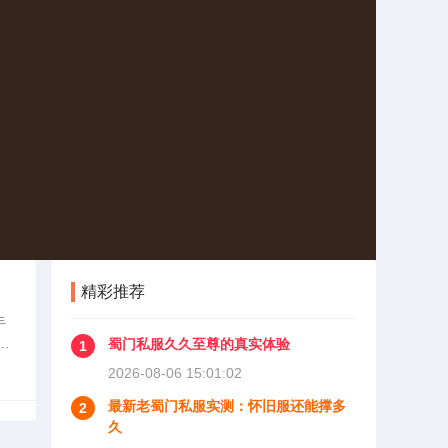
精彩推荐
丰
探
蜀门私服久久至尊的真实体验
1
列
2026-08-06 15:01:02
最新老蜀门私服实测：怀旧服还能撑多
2
久