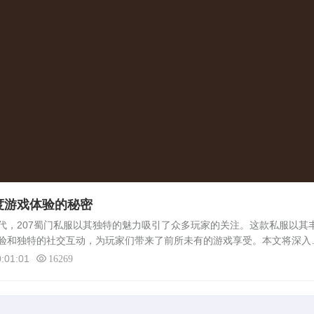
度游戏体验的秘密
207蜀门私服以其独特的魅力吸引了众多玩家的关注。这款私服以其
验和独特的社交互动，为玩家们带来了前所未有的游戏享受。本文将深入
以及其背后的魅力所在。207蜀门私服概述207蜀门私服是一款基于蜀门系
:01:01
16269