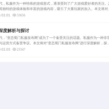
，私服作为一种特殊的游戏形式，逐渐受到了广大游戏爱好者的关注。
其独特的游戏体验和丰富的游戏内容，吸引了大量玩家的加入。本文将对
解析，从其特点、运营模式、玩家群体及未来发展等方面进行详细阐述。
:01:01
33656
深度解析与探讨
“变态蜀门私服发布网”成为了一个备受关注的话题。私服作为一种非
与运营方式备受争议。本文将对“变态蜀门私服发布网”进行深度解析，探
相关问题。什么是变态蜀门私服发布网变态蜀门私服发布网是指一种非官
:01:03
23347