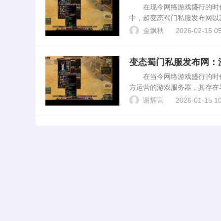
在现今网络游戏盛行的时代
中，超变态蜀门私服发布网以
变态蜀门私服发布网进行深度
金飘秋
2026-02-15 05
变态蜀门私服发布网的特点...
变态蜀门私服发布网：
在当今网络游戏盛行的时代，
方运营的游戏服务器，其存在
其背后的运营模式、影响以及
谢辉言
2026-01-15 10
运营的蜀门游戏服务器...