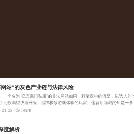
布网站”的灰色产业链与法律风险
个名为“变态蜀门私服”的非法网站如同一颗暗夜中的流星，以诱人的“
吸引了无数渴望快速升级、追求极致游戏体验的玩家。这背后隐藏的却是一条
色产业链。本文将深入剖析“变态蜀门私服发布网站”的运作机制、对玩家
:01:02
29678
深度解析