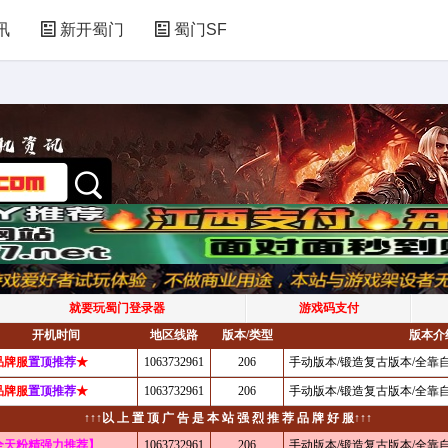
讯
新开蜀门
蜀门SF