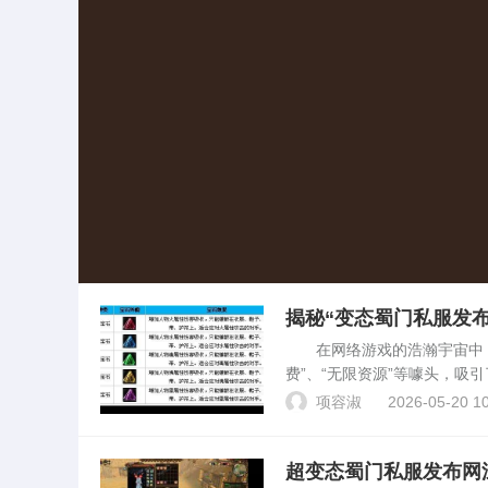
揭秘“变态蜀门私服发
在网络游戏的浩瀚宇宙中，一
费”、“无限资源”等噱头，
满欺诈、侵权与法律风险的灰
项容淑
2026-05-20 10
游戏产业的影响...
超变态蜀门私服发布网