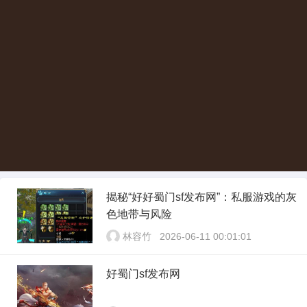
揭秘“好好蜀门sf发布网”：私服游戏的灰
色地带与风险
林容竹
2026-06-11 00:01:01
好蜀门sf发布网