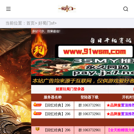
当前位置：
首页
>
好蜀门sf
>