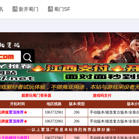
讯
新开蜀门
蜀门SF