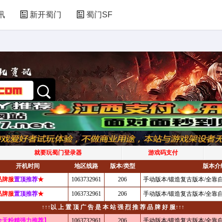
讯
新开蜀门
蜀门SF