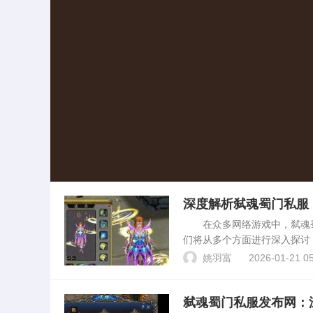
深度解析弑魂蜀门私服
在众多网络游戏中，弑魂蜀
们将从多个方面进行深入探讨
原作蜀门游戏开发的网络游戏
姚羽富
2026-01-21 05
引了大量玩家。在弑魂蜀门...
弑魂蜀门私服发布网：