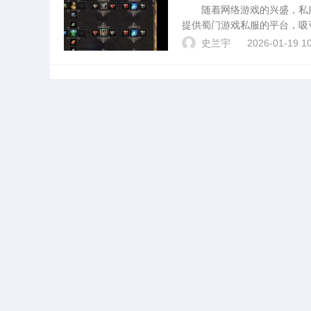
随着网络游戏的兴盛，私服
提供蜀门游戏私服的平台，吸
讨，包括其特点、运营模式、
史兰宇
2026-01-19 10
蜀门私服发布网提供了大...