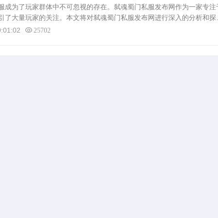
成为了玩家群体中不可忽视的存在。弑魂蜀门私服发布网作为一家专注
引了大量玩家的关注。本文将对弑魂蜀门私服发布网进行深入的分析和探
存在的问题及影响等。弑魂蜀门私服发布网的特点1. 丰富的游戏资源：弑
:01:02
25702