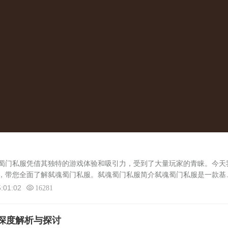
门私服凭借其独特的游戏体验和吸引力，受到了大量玩家的青睐。今天
，带您全面了解弑魂蜀门私服。弑魂蜀门私服简介弑魂蜀门私服是一款基
私服版本。它以其独特的游戏设定、丰富的游戏内容和高度自由的玩法，
:01:02
16281
深度解析与探讨