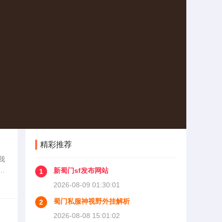
精彩推荐
我
于
新蜀门sf发布网站
1
吸
2026-08-09 01:30:01
蜀门私服神视野外挂解析
2
2026-08-08 15:01:02