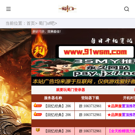
当前位置：
首页
>
蜀门sf吧
>