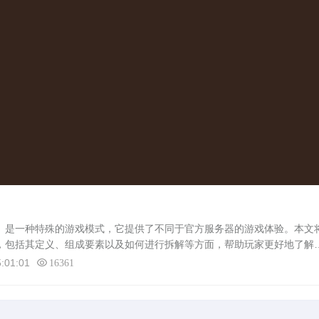
是一种特殊的游戏模式，它提供了不同于官方服务器的游戏体验。本文
释，包括其定义、组成要素以及如何进行拆解等方面，帮助玩家更好地了解
定义蜀门sf，即蜀门私服，是指独立于官方服务器之外的蜀门游戏服务器。
:01:01
16361