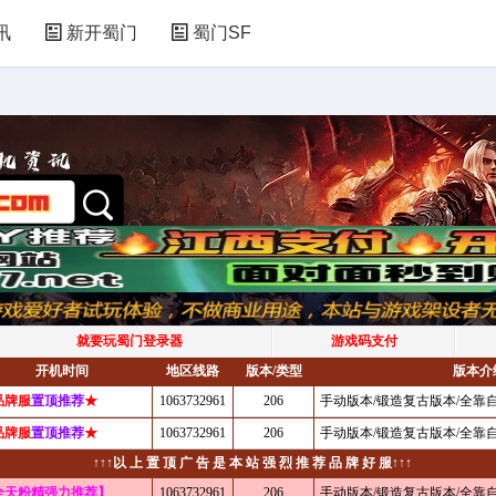
讯
新开蜀门
蜀门SF