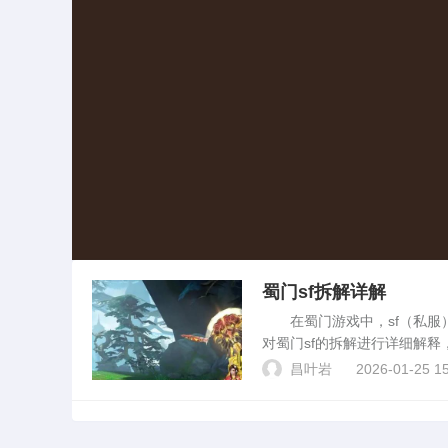
蜀门sf拆解详解
在蜀门游戏中，sf（私服）
对蜀门sf的拆解进行详细解
门sf的运作机制。蜀门sf的
昌叶岩
2026-01-25 15
服务器通常由...