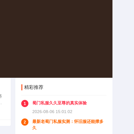
精彩推荐
将
蜀
蜀门私服久久至尊的真实体验
1
这些
2026-08-06 15:01:02
最新老蜀门私服实测：怀旧服还能撑多
2
久