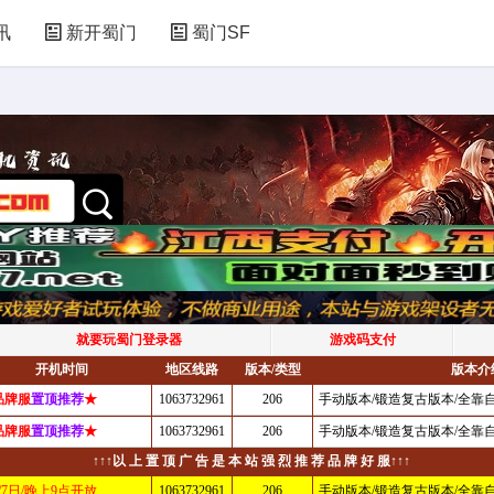
讯
新开蜀门
蜀门SF