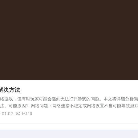
的解决方法
网络游戏，但有时玩家可能会遇到无法打开游戏的问题。本文将详细分析
法。可能原因1. 网络问题：网络连接不稳定或网络设置不当可能导致游
件损坏：游戏安装文件可能因各种原因损坏，导致游戏无法运行。 3. 
:01:02
16110