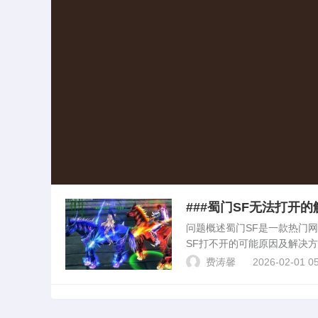
###蜀门SF无法打开
问题概述蜀门SF是一款热门
SF打不开的可能原因及解决方
法正常启动。 2. 游戏文
费涛馨
2026-02-01 05
端版本过...