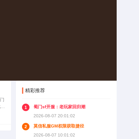
精彩推荐
蜀门
戏无
蜀门sf开服：老玩家回归潮
1
客户
2026-08-07 20:01:02
莫信私服GM权限获取捷径
2
2026-08-07 10:01:02