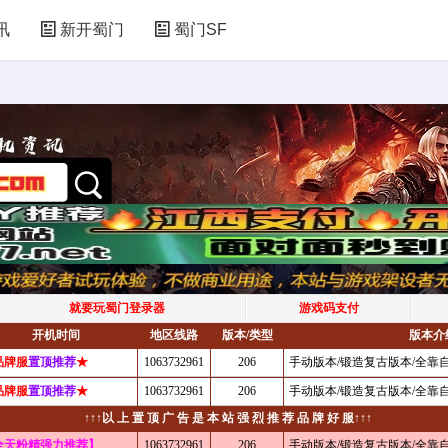
讯
新开蜀门
蜀门SF