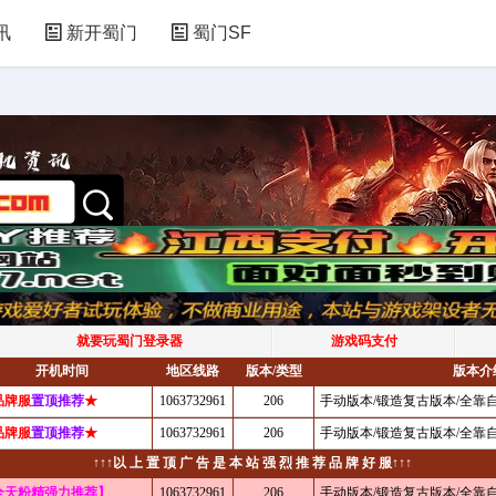
讯
新开蜀门
蜀门SF