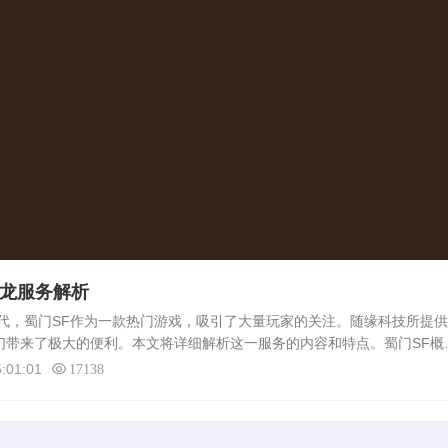
条龙服务解析
，蜀门SF作为一款热门游戏，吸引了大量玩家的关注。随缘科技所提供
家们带来了极大的便利。本文将详细解析这一服务的内容和特点。蜀门SF概
公司授权，由玩家自行搭建的游戏服务器。玩家在这样的服务器上可以体
:01:01
17138