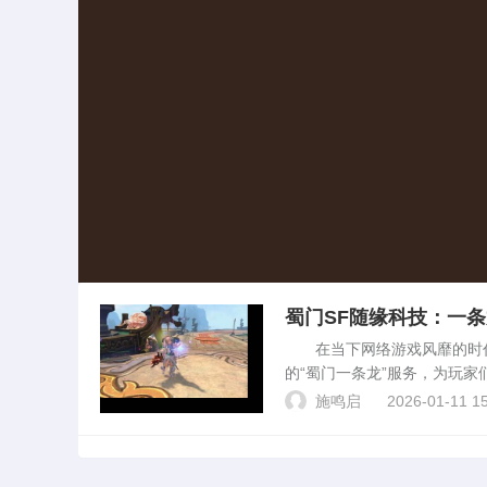
蜀门SF随缘科技：一
在当下网络游戏风靡的时代
的“蜀门一条龙”服务，为玩
蜀门SF（私服）是未经游戏
施鸣启
2026-01-11 15
不同于官方的游戏内...