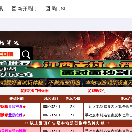
讯
新开蜀门
蜀门SF