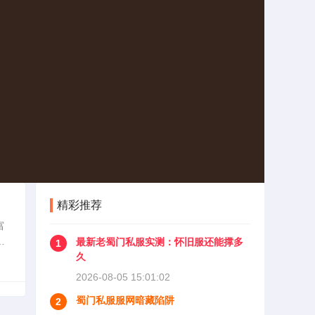
精彩推荐
富
背
最新老蜀门私服实测：怀旧服还能撑多
1
景
久
2026-08-05 15:01:02
蜀门私服服网暗藏陷阱
2