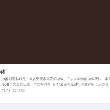
解析
门sf醉逍遥私服是一款备受玩家喜爱的游戏。它以其独特的游戏玩法、丰
，吸引了大量的玩家。本文将对蜀门sf醉逍遥私服进行深度解析，从游戏
面进行详细介绍。游戏背景蜀门sf醉逍遥私服是一款以中国古代神话为背
:01:01
16231