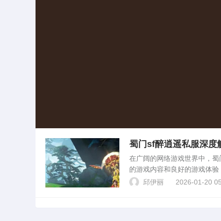
蜀门sf醉逍遥私服深度
在广阔的网络游戏世界中，蜀
的游戏内容和良好的游戏体验
景、玩法特点、私服优势等方
邱伊丽
2026-01-20 05
的网络游戏。游戏中...