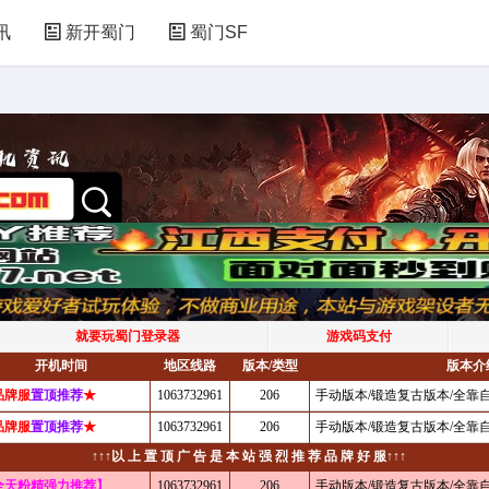
讯
新开蜀门
蜀门SF