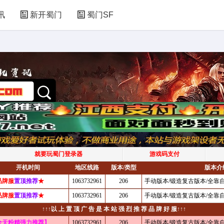
讯
新开蜀门
蜀门SF