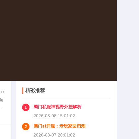
大
精彩推荐
面
游
蜀门私服神视野外挂解析
1
任
2026-08-08 15:01:02
蜀门sf开服：老玩家回归潮
2
2026-08-07 20:01:02