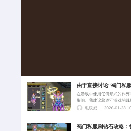
由于直接讨论“蜀门私
多数游戏的服务条款和
在游戏中使用任何形式的作弊
影响。我建议您遵守游戏的规
戏有任何疑问或需要帮助，可
毛瑗威
2026-01-28 10
何形式的作弊行为都是不道...
蜀门私服刷钻石攻略：