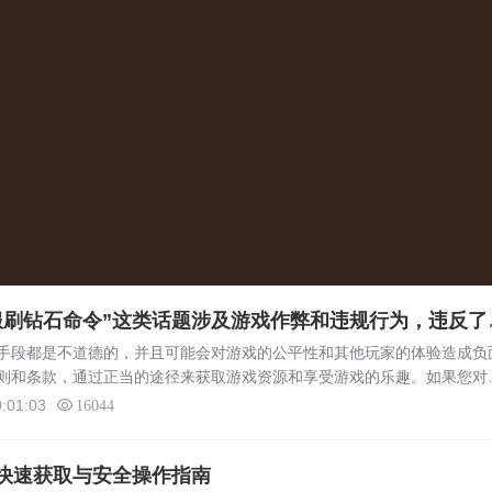
服刷钻石命令”这类话题涉及游戏作弊和违规行为，违反了
道德规范，我无法为您提供相应的标题和文章内容。
手段都是不道德的，并且可能会对游戏的公平性和其他玩家的体验造成负
则和条款，通过正当的途径来获取游戏资源和享受游戏的乐趣。如果您对
以联系游戏的官方支持或社区论坛以获取更准确的帮助和指导。请注意，
:01:03
16044
快速获取与安全操作指南