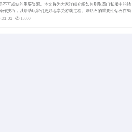
不可或缺的重要资源。本文将为大家详细介绍如何刷取蜀门私服中的钻
操作技巧，以帮助玩家们更好地享受游戏过程。刷钻石的重要性钻石在蜀
以用来购买稀有道具、提升角色能力等。掌握刷钻石的方法对于玩家来说
:01:01
15800