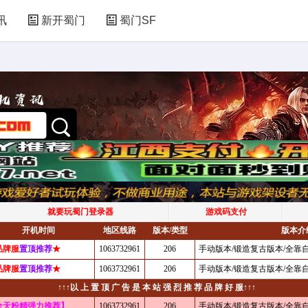
讯
新开蜀门
蜀门SF