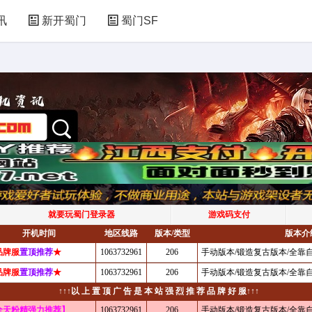
讯
新开蜀门
蜀门SF