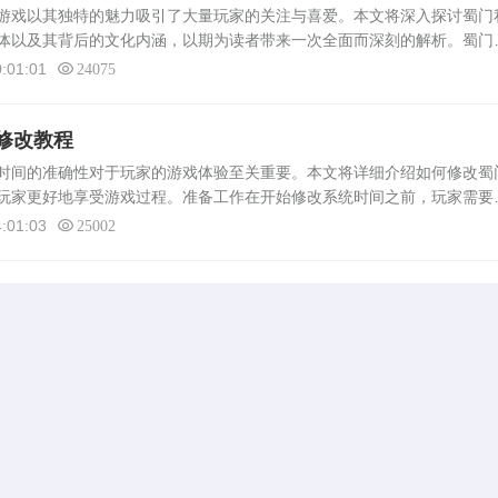
游戏以其独特的魅力吸引了大量玩家的关注与喜爱。本文将深入探讨蜀门
体以及其背后的文化内涵，以期为读者带来一次全面而深刻的解析。蜀门
款基于原版蜀门游戏架构搭建的网络游戏。该游戏凭借其精美的画面、丰
:01:01
24075
修改教程
间的准确性对于玩家的游戏体验至关重要。本文将详细介绍如何修改蜀
玩家更好地享受游戏过程。准备工作在开始修改系统时间之前，玩家需要
并且对游戏的基本操作有一定的了解。为了确保修改的顺利进行，建议玩
:01:03
25002