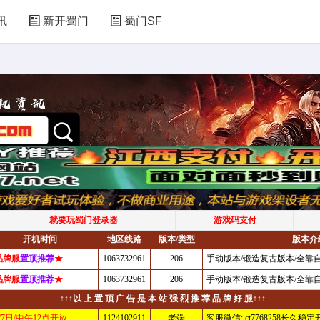
讯
新开蜀门
蜀门SF