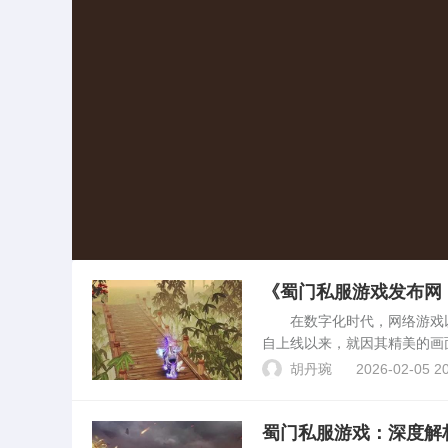
《蜀门私服游戏发布网
在数字化时代，网络游戏以其
自上线以来，就因其精美的画
服游戏发布网”备受关注，该
胡丹琬
2026-02-05 20
前所未有的游戏体验...
蜀门私服游戏：深度解