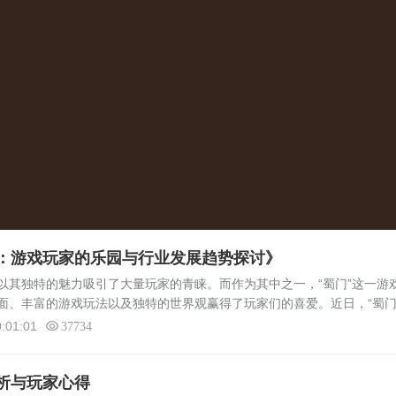
：游戏玩家的乐园与行业发展趋势探讨》
独特的魅力吸引了大量玩家的青睐。而作为其中之一，“蜀门”这一游
面、丰富的游戏玩法以及独特的世界观赢得了玩家们的喜爱。近日，“蜀
网站作为玩家们的集结地，提供了各种私服资源和相关讨论，为玩家们带
:01:01
37734
析与玩家心得