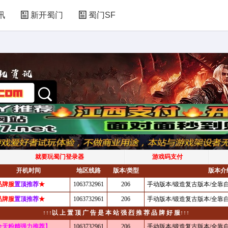
讯
新开蜀门
蜀门SF