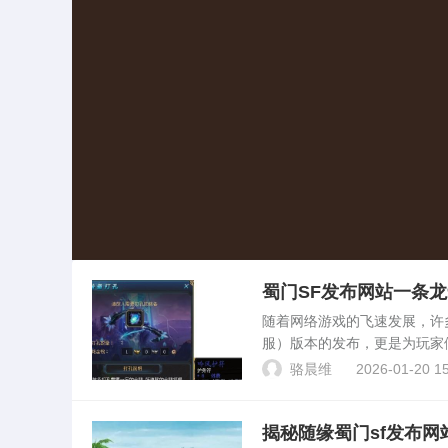
蜀门SF发布网站一条龙
随着网络游戏的飞速发展，许
服）版本的发布，更是为玩家
最新版本的特点及功能。SF
骆晨维
2026-01-20 15
了大量玩家。与官...
揭秘随缘蜀门sf发布