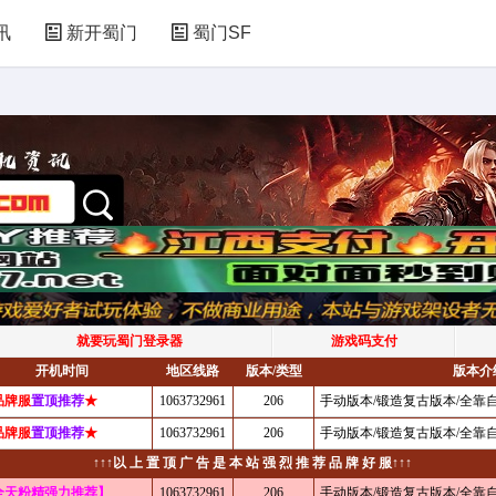
讯
新开蜀门
蜀门SF