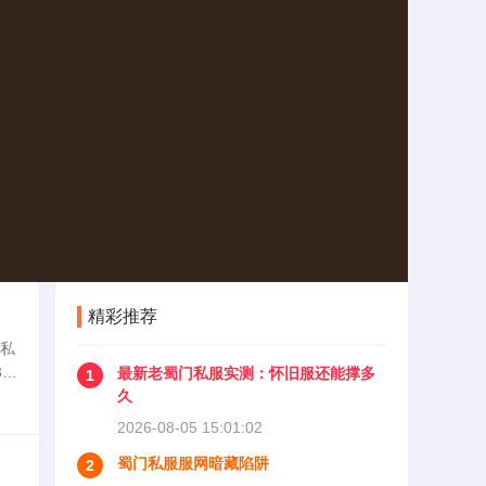
精彩推荐
（私
1
最新老蜀门私服实测：怀旧服还能撑多
1
吸引
久
2026-08-05 15:01:02
蜀门私服服网暗藏陷阱
2