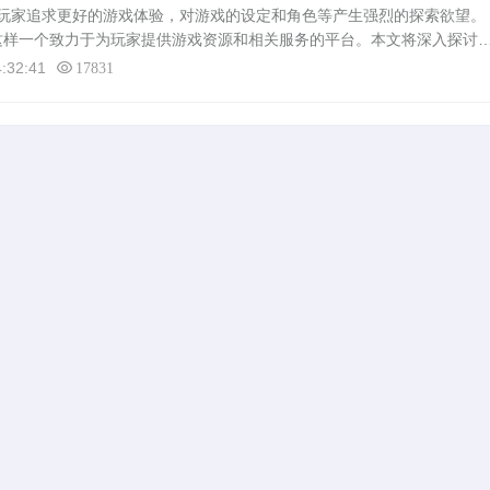
玩家追求更好的游戏体验，对游戏的设定和角色等产生强烈的探索欲望。
是这样一个致力于为玩家提供游戏资源和相关服务的平台。本文将深入探讨
式、其提供的信息的可靠性和安全性以及该网站如何助力玩家获取有效的游
:32:41
17831