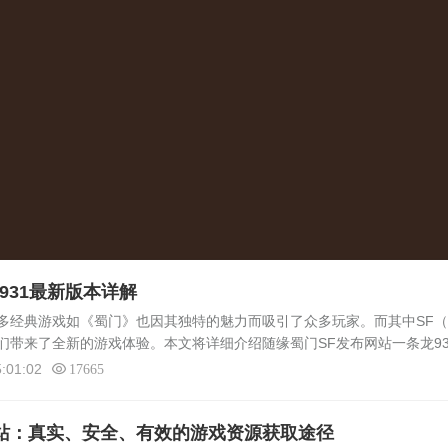
931最新版本详解
多经典游戏如《蜀门》也因其独特的魅力而吸引了众多玩家。而其中SF
们带来了全新的游戏体验。本文将详细介绍随缘蜀门SF发布网站一条龙93
的魅力与特色私服版本的游戏以其自由度高、可玩性强、玩法多样等优点
:01:02
17665
网站：真实、安全、有效的游戏资源获取途径