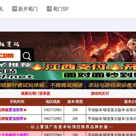
讯
新开蜀门
蜀门SF