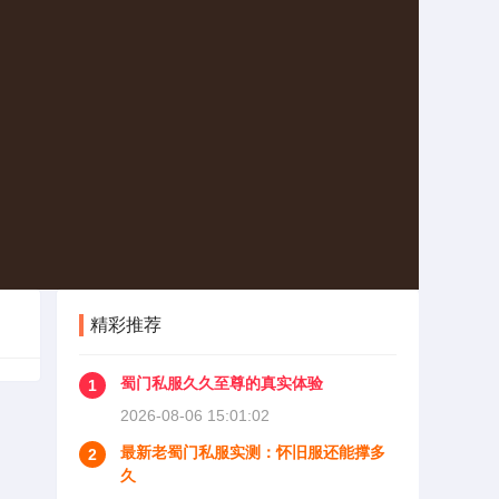
精彩推荐
蜀门私服久久至尊的真实体验
1
2026-08-06 15:01:02
最新老蜀门私服实测：怀旧服还能撑多
2
久