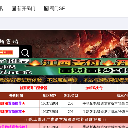
讯
新开蜀门
蜀门SF