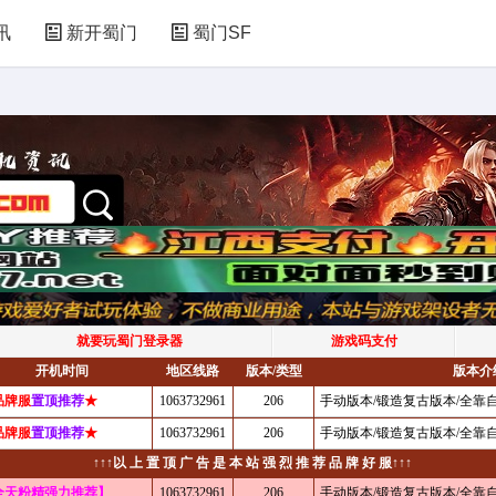
讯
新开蜀门
蜀门SF