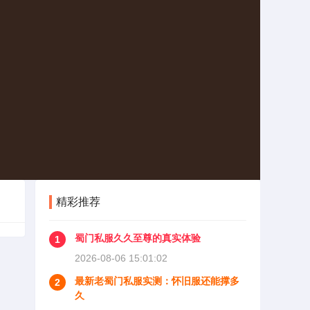
精彩推荐
蜀门私服久久至尊的真实体验
1
2026-08-06 15:01:02
最新老蜀门私服实测：怀旧服还能撑多
2
久