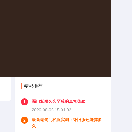
精彩推荐
蜀门私服久久至尊的真实体验
1
2026-08-06 15:01:02
最新老蜀门私服实测：怀旧服还能撑多
2
久