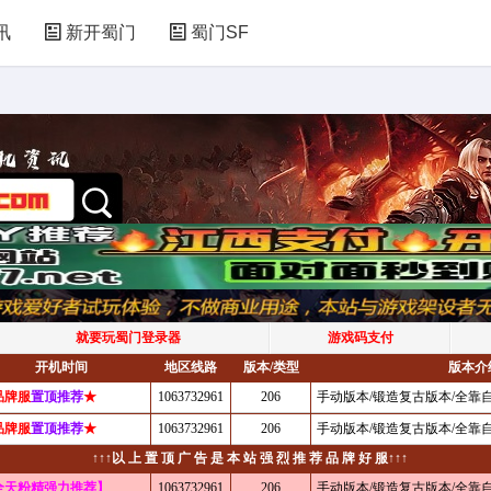
讯
新开蜀门
蜀门SF