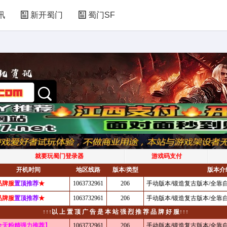
讯
新开蜀门
蜀门SF