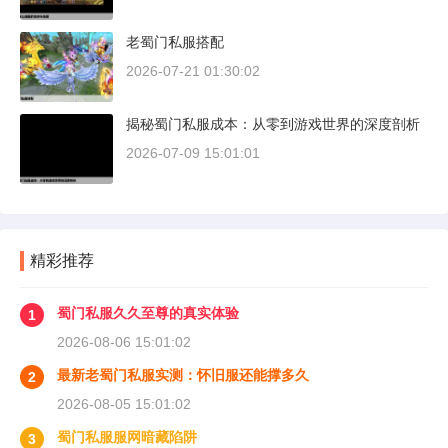
老蜀门私服搭配
2026-07-21 01:30:02
揭秘蜀门私服成本：从零到游戏世界的深度剖析
2026-07-09 15:01:01
精彩推荐
蜀门私服久久至尊的真实体验
1
2026-08-06 15:01:02
最新老蜀门私服实测：怀旧服还能撑多久
2
2026-08-05 15:01:02
蜀门私服服网暗藏陷阱
3