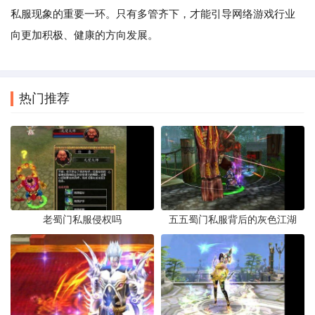
私服现象的重要一环。只有多管齐下，才能引导网络游戏行业
向更加积极、健康的方向发展。
热门推荐
老蜀门私服侵权吗
五五蜀门私服背后的灰色江湖