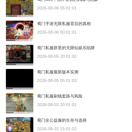
2026-08-06 05:01:01
蜀门手游无限私服背后的真相
2026-08-06 00:01:01
蜀门私服群里的无限钻娱乐陷阱
2026-08-05 20:01:02
蜀门私服最新版本实测
2026-08-05 05:01:03
蜀门私服刷钱套路与风险
2026-08-03 20:01:01
蜀门全公益服的生存与选择
2026-08-02 15:01:02