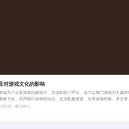
及对游戏文化的影响
成为了众多游戏玩家探讨、交流的热门平台。这个以蜀门游戏为主题的
聚集于此，共同探讨游戏的玩法、交流私服资源、分享游戏经验。本文将
及它对游戏文化的影响进行详细分析。蜀门私服吧的兴起蜀门私服吧的兴
:01:01
16012
.