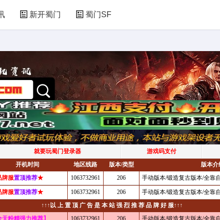
讯
新开蜀门
蜀门SF