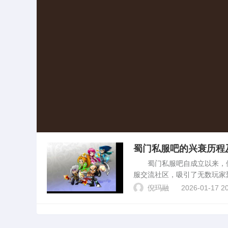
蜀门私服吧的兴衰历程
蜀门私服吧自成立以来，便
服交流社区，吸引了无数玩家
绕蜀门私服吧的兴衰历程，以
倪玛融
2026-01-17 20
起，源于蜀门游戏的火爆程度..