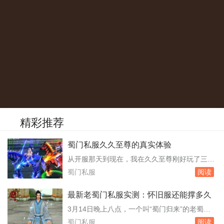
精彩推荐
蜀门私服久久至尊的真实体验
从开服那天到现在，我在久久至尊刚好玩了三个
月。账号里那个峨眉角色停在九十三级，装备是
蜀门私服
阅读
周六早上从世界boss手里抢来的腰带，强化十
三，镶嵌的石头全是五级。之所以选这个服，是
最新老蜀门私服实测：怀旧服还能撑多久
因为朋友去年十月就进去了，他当时截图给我
3月14日晚上八点，一个叫“蜀门归来”的老蜀门
看，晚上八点成都城摆摊的玩家把路堵得严严实
私服无声无息地开服了。没有官网公告，没有广
蜀门私服
阅读