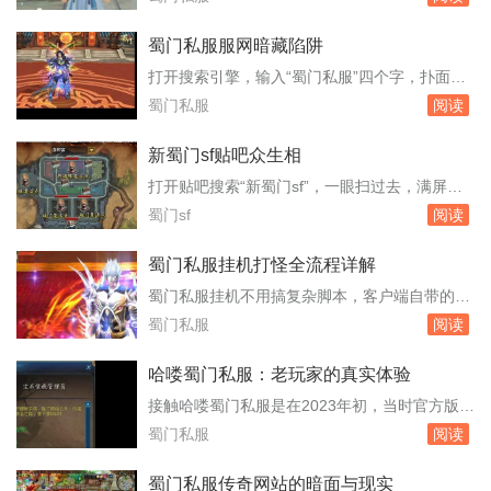
实，飞剑坐骑的光效几乎盖住了地面。这种热闹
告推送，只有老玩家群里转来转去的链接。我第
场面在...
一时间挤进去，发现服务器列表里已经排了三百
蜀门私服服网暗藏陷阱
多人的队。这个数字差点让我以为回到了2010
打开搜索引擎，输入“蜀门私服”四个字，扑面而
年。玩了一周，我把它当成一个活样本，想看看
来的是大量标榜“独家版本”“无限元宝”“上线满
蜀门私服
阅读
这款快二十年的游戏，换了私服运营后到底还
级”的网站。这些网站连名字都五花八门，有的
能...
甚至直接盗用官方标识，让人难以分辨。它们便
新蜀门sf贴吧众生相
是蜀门私服服网，一个游走在法律灰色地带的产
打开贴吧搜索“新蜀门sf”，一眼扫过去，满屏
业。许多玩家在这里不仅没体验到游戏乐趣，反
的“开服”“版本”“老玩家回归”。这个吧不长不短的
蜀门sf
阅读
而掉了账号，丢了钱财。私服的架设并不复
存在了七年，帖子总数不过十二万，大多数帖子
杂，...
沉在底部长着青苔，但每天仍有新帖冒出来，像
蜀门私服挂机打怪全流程详解
是老房子里不断有人搬进来又搬走，地板踩得凹
蜀门私服挂机不用搞复杂脚本，客户端自带的自
凸不平，但灯火始终亮着。吧里最常见的一种帖
动战斗系统已经能把日常刷怪覆盖到位。你只要
蜀门私服
阅读
子，是“新人求助”。发帖的人多半从官网...
把战斗方案调对，再把补给和保护条件设好，挂
一整晚不翻车的概率能有八成以上。这里直接按
哈喽蜀门私服：老玩家的真实体验
游戏里的操作顺序说清楚。进入游戏后先按T键
接触哈喽蜀门私服是在2023年初，当时官方版本
打开挂机设置面板。技能顺序決定清怪效率，别
更新太快，老玩家跟不上节奏。这个私服主打经
蜀门私服
阅读
把大招放在最前头，起手用短冷却的单体或者小
典50级版本，开服首日同时在线人数突破三千，
群攻，...
这个数字在私服圈里不算小。服务器架设在上
蜀门私服传奇网站的暗面与现实