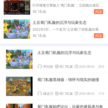
海，用的是双线机房，南方玩家延迟在20毫秒左
打开搜索引擎输入“蜀门私服”，立刻跳出成百上
右，北方玩家也能稳定在50毫秒以内。对于一款
千条链接，页面大多粗制滥造，却无一例外地用
蜀门私服
阅读
十几年前的端游来说，这个网络条件算得上顺...
鲜艳的横幅写着“无限元宝”“十倍经验”“上线送神
装”。这些所谓蜀门私服传奇网站，每天仍在吸
土豆蜀门私服的沉浮与玩家生态
引大量玩家点击进入，背后却是一条由盗号木
2021年3月，一个名为“土豆蜀门”的私服在蜀门
马、充值骗局和灰色产业链编织的网。蜀门这款
老玩家圈子里悄悄传开。开服当天，服务器同时
蜀门私服
阅读
端游在2010年前后达到人气顶峰，官方服务...
在线人数峰值达到1876人，这个数字对于一个非
官方服务器来说不算低。运营者是个三十出头的
四川人，圈内叫“老土豆”，他砸了六万块钱租了
土豆蜀门私服的沉浮与玩家生态
三台高配云服务器，把客户端改了又改，删掉了
官方版本里最氪金的“天降神兵”系统，...
周伯姬
蜀门私服
2026-08-01 20:01:
蜀门私服英雄版：情怀与现实的碰撞
穆波贝
蜀门私服
2026-08-01 15:01:
蜀门私服贴吧论坛：玩家的避风港与角