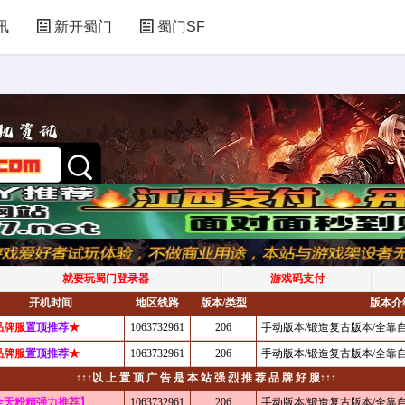
讯
新开蜀门
蜀门SF