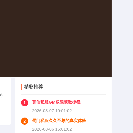
精彩推荐
将
背
莫信私服GM权限获取捷径
1
戏
2026-08-07 10:01:02
蜀门私服久久至尊的真实体验
2
2026-08-06 15:01:02