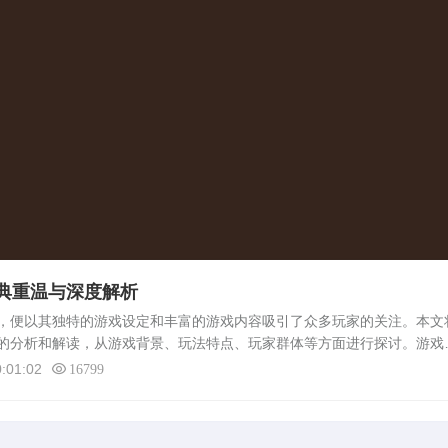
典重温与深度解析
，便以其独特的游戏设定和丰富的游戏内容吸引了众多玩家的关注。本文
的分析和解读，从游戏背景、玩法特点、玩家群体等方面进行探讨。游戏
中国古代神话为背景的MMORPG（大型多人在线角色扮演游戏）。在游
:01:02
16799