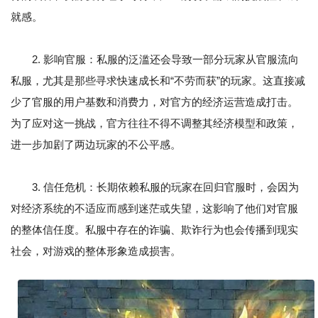
就感。
2. 影响官服：私服的泛滥还会导致一部分玩家从官服流向
私服，尤其是那些寻求快速成长和“不劳而获”的玩家。这直接减
少了官服的用户基数和消费力，对官方的经济运营造成打击。
为了应对这一挑战，官方往往不得不调整其经济模型和政策，
进一步加剧了两边玩家的不公平感。
3. 信任危机：长期依赖私服的玩家在回归官服时，会因为
对经济系统的不适应而感到迷茫或失望，这影响了他们对官服
的整体信任度。私服中存在的诈骗、欺诈行为也会传播到现实
社会，对游戏的整体形象造成损害。