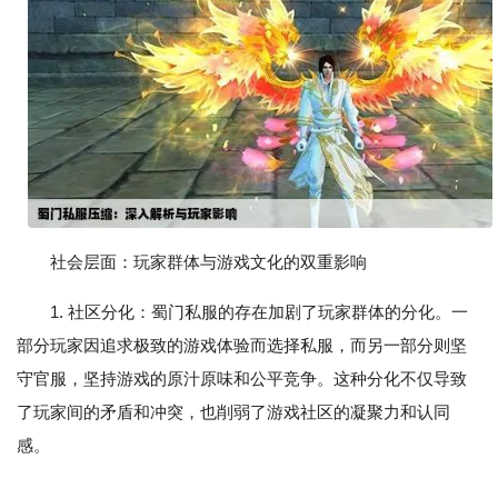
社会层面：玩家群体与游戏文化的双重影响
1. 社区分化：蜀门私服的存在加剧了玩家群体的分化。一
部分玩家因追求极致的游戏体验而选择私服，而另一部分则坚
守官服，坚持游戏的原汁原味和公平竞争。这种分化不仅导致
了玩家间的矛盾和冲突，也削弱了游戏社区的凝聚力和认同
感。