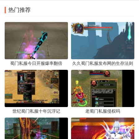
热门推荐
蜀门私服今日开服爆率翻倍
久久蜀门私服发布网的生存法则
世纪蜀门私服十年沉浮记
老蜀门私服侵权吗