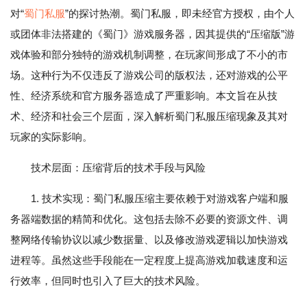
对“
蜀门私服
”的探讨热潮。蜀门私服，即未经官方授权，由个人
或团体非法搭建的《蜀门》游戏服务器，因其提供的“压缩版”游
戏体验和部分独特的游戏机制调整，在玩家间形成了不小的市
场。这种行为不仅违反了游戏公司的版权法，还对游戏的公平
性、经济系统和官方服务器造成了严重影响。本文旨在从技
术、经济和社会三个层面，深入解析蜀门私服压缩现象及其对
玩家的实际影响。
技术层面：压缩背后的技术手段与风险
1. 技术实现：蜀门私服压缩主要依赖于对游戏客户端和服
务器端数据的精简和优化。这包括去除不必要的资源文件、调
整网络传输协议以减少数据量、以及修改游戏逻辑以加快游戏
进程等。虽然这些手段能在一定程度上提高游戏加载速度和运
行效率，但同时也引入了巨大的技术风险。