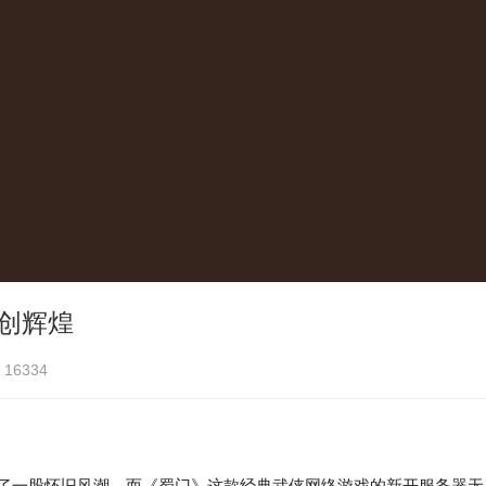
再创辉煌
16334
了一股怀旧风潮，而《蜀门》这款经典武侠网络游戏的新开服务器无