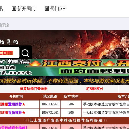
讯
新开蜀门
蜀门SF
创辉煌