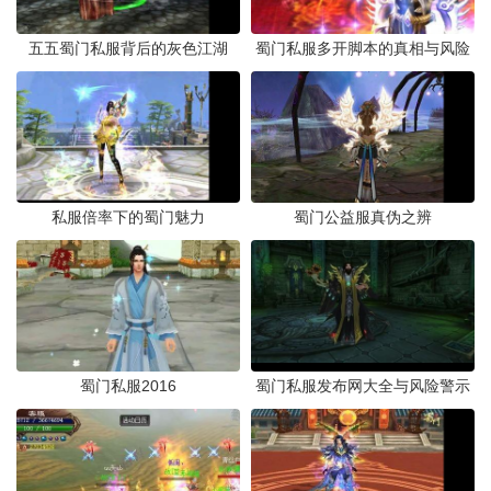
五五蜀门私服背后的灰色江湖
蜀门私服多开脚本的真相与风险
私服倍率下的蜀门魅力
蜀门公益服真伪之辨
蜀门私服2016
蜀门私服发布网大全与风险警示