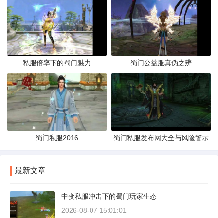
私服倍率下的蜀门魅力
蜀门公益服真伪之辨
蜀门私服2016
蜀门私服发布网大全与风险警示
最新文章
中变私服冲击下的蜀门玩家生态
2026-08-07 15:01:01