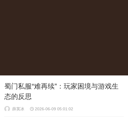
蜀门私服“难再续”：玩家困境与游戏生
态的反思
薛英冰
2026-06-09 05:01:02