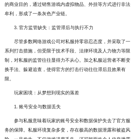
的商业目的，通过销售游戏内虚拟物品、外挂等方式进行非法
牟利，形成了一条灰色产业链。
3. 官方监管缺失：监管滞后与执行不力
尽管多数网络游戏公司对私服持零容忍态度，并采取了一
系列打击措施，但受限于技术手段、法律环境及人力物力等限
制，对私服的监管往往显得力不从心。加之私服运营者不断变
换手法、躲避追查，使得官方的打击行动往往滞后且效果有
限。
玩家困境：从梦想到现实的落差
1. 账号安全与数据丢失
参与私服意味着玩家的账号安全和数据保护失去了官方服
务的保障。私服环境复杂多变，存在极高的数据泄露和被盗风