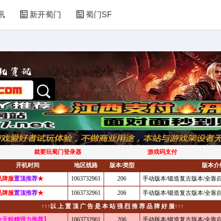
讯
新开蜀门
蜀门SF