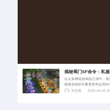
揭秘蜀门SF命令：私
在众多网络游戏的江湖中，蜀
随着游戏的不断更新和运营的
由、灵活的游戏体验。今天，
毕先寒
2026-04-26 20
们提供一份详尽的指...