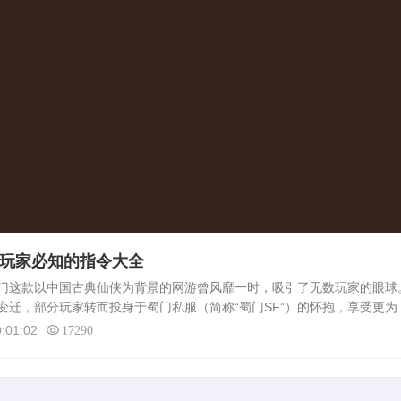
服玩家必知的指令大全
门这款以中国古典仙侠为背景的网游曾风靡一时，吸引了无数玩家的眼球
变迁，部分玩家转而投身于蜀门私服（简称“蜀门SF”）的怀抱，享受更为
我们就来揭开蜀门SF命令的神秘面纱，为那些在私服世界中摸爬滚打的
:01:02
17290