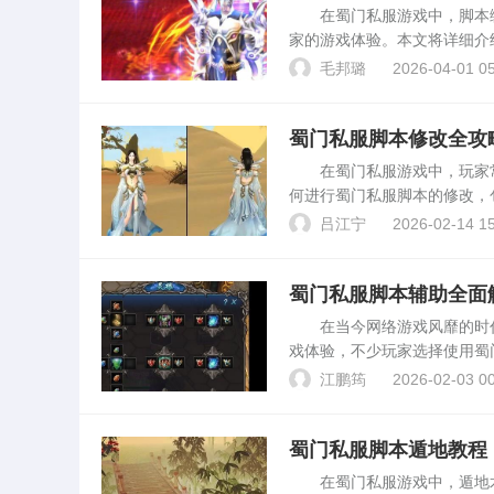
在蜀门私服游戏中，脚本编
家的游戏体验。本文将详细介
开始编写蜀门私服脚本之前，
毛邦璐
2026-04-01 05
中的各种功能和操作。...
蜀门私服脚本修改全攻
在蜀门私服游戏中，玩家常
何进行蜀门私服脚本的修改，
脚本：在开始修改之前，玩家
吕江宁
2026-02-14 15
2. 备份原脚本...
蜀门私服脚本辅助全面
在当今网络游戏风靡的时代
戏体验，不少玩家选择使用蜀
义、作用、使用方法及潜在风
江鹏筠
2026-02-03 00
门私服游戏的辅助工具，通...
蜀门私服脚本遁地教程
在蜀门私服游戏中，遁地术