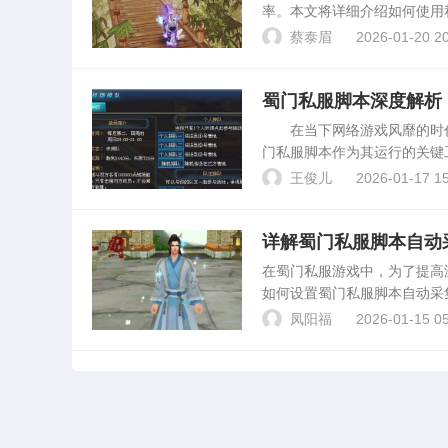
率。本文将详细介绍如何使用
安装蜀门私服客户端，并登录
蔡泰眉
2026-01-20 20
行脚本的要求，...
蜀门私服脚本深度解析
在当下网络游戏风靡的时代
门私服脚本作为其运行的关键
机制、使用影响及潜在风险。
王俊儿
2026-01-17 15
序代码。它通过修改游戏客...
详解蜀门私服脚本自动
在蜀门私服游戏中，为了提高
如何设置蜀门私服脚本自动采
蜀门私服脚本。玩家需要根据
凤阳福
2026-01-15 05
图和资源分布。在...