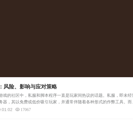
：风险、影响与应对策略
戏的社区中，私服和脚本程序一直是玩家间热议的话题。私服，即未经
务器，其以免费或低价吸引玩家，并通常伴随着各种形式的作弊工具。而
行特定任务的软件工具，如自动打怪、自动寻路、自动挂机等，这些工具
:01:02
17067