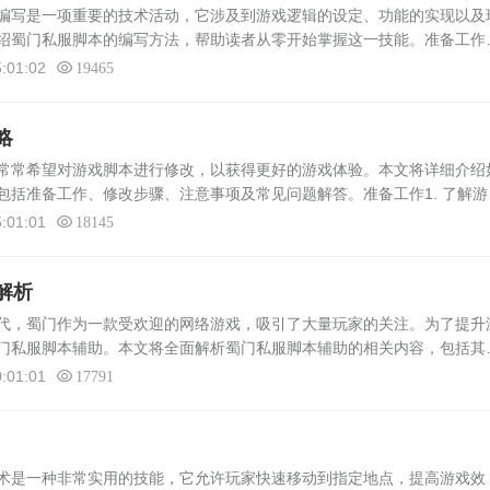
写是一项重要的技术活动，它涉及到游戏逻辑的设定、功能的实现以及
绍蜀门私服脚本的编写方法，帮助读者从零开始掌握这一技能。准备工作
需要做好以下准备工作：1. 了解蜀门私服游戏的基本规则和玩法，熟悉游
:01:02
19465
略
常希望对游戏脚本进行修改，以获得更好的游戏体验。本文将详细介绍
包括准备工作、修改步骤、注意事项及常见问题解答。准备工作1. 了解游
需要了解蜀门私服游戏的脚本结构和运行原理，这有助于更好地进行修改
:01:01
18145
解析
，蜀门作为一款受欢迎的网络游戏，吸引了大量玩家的关注。为了提升
门私服脚本辅助。本文将全面解析蜀门私服脚本辅助的相关内容，包括其
险等方面。蜀门私服脚本辅助的定义与作用蜀门私服脚本辅助是一种用于
:01:01
17791
是一种非常实用的技能，它允许玩家快速移动到指定地点，提高游戏效