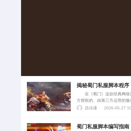
揭秘蜀门私服脚本程序
在《蜀门》这款经典网络游
方授权的、由第三方运营的服
本程序，则是在游戏中自动执
昌绿谦
2026-05-27 10
私服中尤为常见且泛滥。本...
蜀门私服脚本编写指南