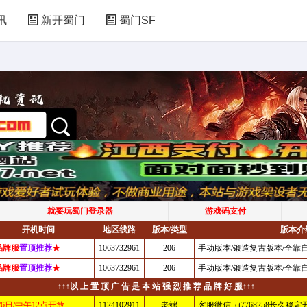
讯
新开蜀门
蜀门SF