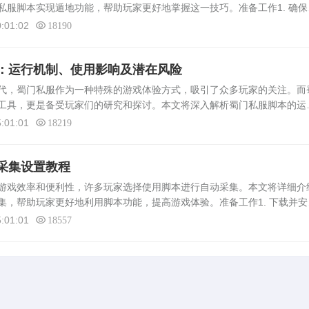
私服脚本实现遁地功能，帮助玩家更好地掌握这一技巧。准备工作1. 确保
账号。 2. 下载并解压所需的遁地脚本文件。 3. 确保电脑配置满
:01:02
18190
：运行机制、使用影响及潜在风险
，蜀门私服作为一种特殊的游戏体验方式，吸引了众多玩家的关注。而
工具，更是备受玩家们的研究和探讨。本文将深入解析蜀门私服脚本的运
蜀门私服脚本的运行机制蜀门私服脚本是一种用于修改或增强游戏功能的
:01:01
18219
采集设置教程
游戏效率和便利性，许多玩家选择使用脚本进行自动采集。本文将详细介
集，帮助玩家更好地利用脚本功能，提高游戏体验。准备工作1. 下载并安
自己所使用的游戏版本和平台，下载对应的脚本并安装。 2. 了解游戏
:01:01
18557