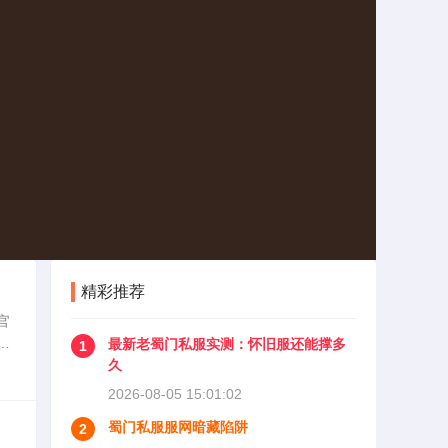
精彩推荐
官
脚
最新老蜀门私服实测：怀旧服还能撑多
1
在
久
2026-08-05 15:01:02
蜀门私服服网暗藏陷阱
2